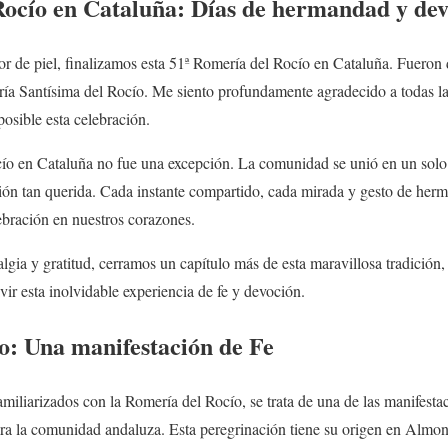
Rocío en Cataluña: Días de hermandad y de
lor de piel, finalizamos esta 51ª Romería del Rocío en Cataluña. Fueron 
a Santísima del Rocío. Me siento profundamente agradecido a todas la
osible esta celebración.
ío en Cataluña no fue una excepción. La comunidad se unió en un solo e
ción tan querida. Cada instante compartido, cada mirada y gesto de her
ebración en nuestros corazones.
lgia y gratitud, cerramos un capítulo más de esta maravillosa tradición,
vir esta inolvidable experiencia de fe y devoción.
o: Una manifestación de Fe
amiliarizados con la Romería del Rocío, se trata de una de las manifesta
ra la comunidad andaluza. Esta peregrinación tiene su origen en Almo