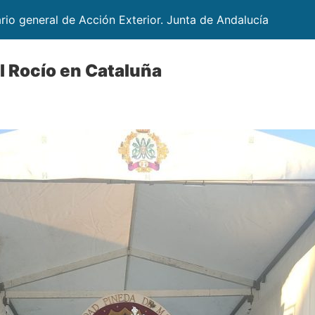
ario general de Acción Exterior. Junta de Andalucía
l Rocío en Cataluña