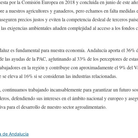
esta por la Comisión Europea en 2018 y concluida en junio de este año,
bre a nuestros agricultores y ganaderos, pero echamos en falta medida
seguren precios justos y eviten la competencia desleal de terceros país
las exigencias ambientales añaden complejidad al acceso a los fondos c
daluz es fundamental para nuestra economía. Andalucía aporta el 36% de
de las ayudas de la PAC, aglutinando al 33% de los perceptores de esta
trabajadores en la región y contribuye con aproximadamente el 9% del
 se eleva al 16% si se consideran las industrias relacionadas.
, continuamos trabajando incansablemente para garantizar un futuro sos
deros, defendiendo sus intereses en el ámbito nacional y europeo y ase
va para el desarrollo de nuestro sector agroalimentario.
a de Andalucia