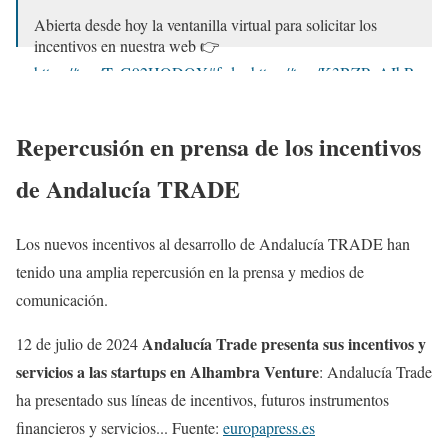
Abierta desde hoy la ventanilla virtual para solicitar los
incentivos en nuestra web 👉
https://t.co/TzG92HQDQY
#feder
https://t.co/K3BZPxAJbR
pic.twitter.com/CgueA0gwJB
— Andalucía TRADE (@trade_andalucia)
July 10, 2024
Repercusión en prensa de los incentivos
de Andalucía TRADE
Los nuevos incentivos al desarrollo de Andalucía TRADE han
tenido una amplia repercusión en la prensa y medios de
comunicación.
Andalucía Trade presenta sus incentivos y
12 de julio de 2024
servicios a las startups en Alhambra Venture
: Andalucía Trade
ha presentado sus líneas de incentivos, futuros instrumentos
financieros y servicios... Fuente:
europapress.es