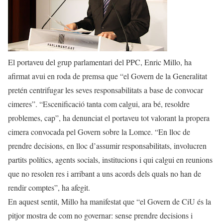
El portaveu del grup parlamentari del PPC, Enric Millo, ha
afirmat avui en roda de premsa que “el Govern de la Generalitat
pretén centrifugar les seves responsabilitats a base de convocar
cimeres”. “Escenificació tanta com calgui, ara bé, resoldre
problemes, cap”, ha denunciat el portaveu tot valorant la propera
cimera convocada pel Govern sobre la Lomce. “En lloc de
prendre decisions, en lloc d’assumir responsabilitats, involucren
partits polítics, agents socials, institucions i qui calgui en reunions
que no resolen res i arribant a uns acords dels quals no han de
rendir comptes”, ha afegit.
En aquest sentit, Millo ha manifestat que “el Govern de CiU és la
pitjor mostra de com no governar: sense prendre decisions i