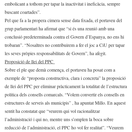
embolicant a tothom per tapar la inactivitat i ineficàcia, sempre
buscant coartades”.
Pel que fa a la propera cimera sense data fixada, el portaveu del
grup parlamentari ha afirmat que “si és una reunió amb una
conclusió predeterminada contra el Govern d’Espanya, no ens hi
trobaran”. “Nosaltres no contribuirem a fer el joc a CiU per tapar
les seves pròpies responsabilitats de Govern”, ha afegit.
Proposició de llei del PPC
Sobre el ple que demà comença, el portaveu ha posat com a
exemple de “proposta constructiva, clara i concreta” la proposició
de llei del PPC per eliminar pràcticament la totalitat de l’estructura
política dels consells comarcals. “Volem convertir els consells en
estructures de serveis als municipis” , ha apuntat Millo. En aquest
sentit ha constatat que “veurem qui vol racionalitzar
l’administració i qui no, mentre uns s’omplen la boca sobre
reducció de l’administració, el PPC ho vol fer realitat”. “Veurem