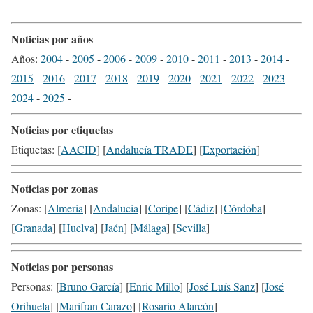
Noticias por años
Años:
2004
-
2005
-
2006
-
2009
-
2010
-
2011
-
2013
-
2014
-
2015
-
2016
-
2017
-
2018
-
2019
-
2020
-
2021
-
2022
-
2023
-
2024
-
2025
-
Noticias por etiquetas
Etiquetas: [
AACID
] [
Andalucía TRADE
] [
Exportación
]
Noticias por zonas
Zonas: [
Almería
] [
Andalucía
] [
Coripe
] [
Cádiz
] [
Córdoba
]
[
Granada
] [
Huelva
] [
Jaén
] [
Málaga
] [
Sevilla
]
Noticias por personas
Personas: [
Bruno García
] [
Enric Millo
] [
José Luís Sanz
] [
José
Orihuela
] [
Marifran Carazo
] [
Rosario Alarcón
]