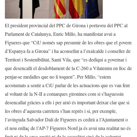
El president provincial del PPC de Girona i portaveu del PPC al
Parlament de Catalunya, Enric Millo, ha manifestat avui a
Figueres que “CiU només sap presumir de les obres que el govern
d’Espanya fa a Girona” i ha aconsellat a l’exalcalde i conseller de
Territori i Sostenibilitat, Santi Vila, que “es dediqui a governar i
que desencalli el desdoblament de la C-260 a Vilatenim en lloc de
penjar-se medalles que no li toquen”. Per Millo, “estem
acostumats a sentir a CiU parlar de les actuacions que es van fent
al voltant de la N-II a comarques gironines com si s’haguessin
desencallat gràcies a ells i per això és important deixar clar que si
les obres d’aquesta carretera s’han reprès i si, per exemple,
l’avinguda Salvador Dalí de Figueres es cedirà a l’Ajuntament o
el nou enllaç de l’AP-7 Figueres Nord ja és avui una realitat no és
fruit ni de la seva gestió ni de la casualitat sinó de la voluntat