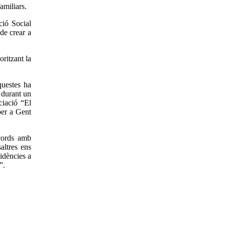
amiliars.
ció Social
de crear a
ritzant la
questes ha
n durant un
ciació “El
per a Gent
acords amb
altres ens
idències a
”.