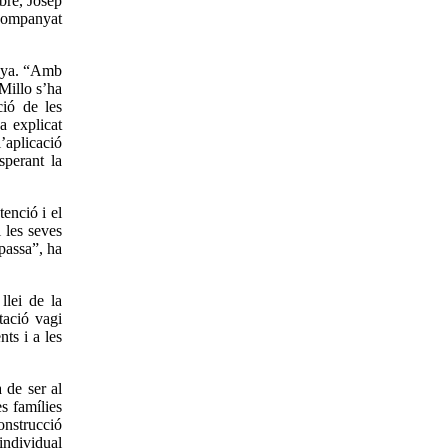
bre, Josep
acompanyat
unya. “Amb
 Millo s’ha
ció de les
a explicat
’aplicació
sperant la
enció i el
 les seves
 passa”, ha
llei de la
tació vagi
nts i a les
 de ser al
s famílies
onstrucció
individual