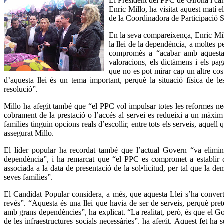
El President del PPC de Girona i ca
Enric Millo, ha visitat aquest matí
de la Coordinadora de Participació S
En la seva compareixença, Enric Mil
la llei de la dependència, a moltes pe
compromès a “acabar amb aquesta si
valoracions, els dictàmens i els pa
que no es pot mirar cap un altre cos
d’aquesta llei és un tema important, perquè la situació física de l
resolució”.
Millo ha afegit també que “el PPC vol impulsar totes les reformes nec
cobrament de la prestació o l’accés al servei es redueixi a un màxim
famílies tinguin opcions reals d’escollir, entre tots els serveis, aquel
assegurat Millo.
El líder popular ha recordat també que l’actual Govern “va elimina
dependència”, i ha remarcat que “el PPC es compromet a establir de
associada a la data de presentació de la sol•licitud, per tal que la de
seves famílies”.
El Candidat Popular considera, a més, que aquesta Llei s’ha converti
revés”. “Aquesta és una llei que havia de ser de serveis, perquè prete
amb grans dependències”, ha explicat. “La realitat, però, és que el Go
de les infraestructures socials necessàries”, ha afegit. Aquest fet h