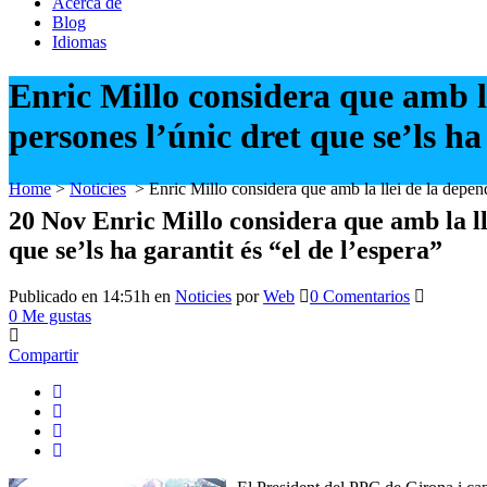
Acerca de
Blog
Idiomas
Enric Millo considera que amb la
persones l’únic dret que se’ls ha
Home
>
Noticies
>
Enric Millo considera que amb la llei de la depend
20 Nov
Enric Millo considera que amb la ll
que se’ls ha garantit és “el de l’espera”
Publicado en 14:51h
en
Noticies
por
Web
0 Comentarios
0
Me gustas
Compartir