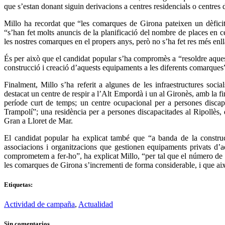
que s’estan donant siguin derivacions a centres residencials o centres d
Millo ha recordat que “les comarques de Girona pateixen un dèficit d
“s’han fet molts anuncis de la planificació del nombre de places en ce
les nostres comarques en el propers anys, però no s’ha fet res més enll
És per això que el candidat popular s’ha compromès a “resoldre aquest 
construcció i creació d’aquests equipaments a les diferents comarques
Finalment, Millo s’ha referit a algunes de les infraestructures soci
destacat un centre de respir a l’Alt Empordà i un al Gironès, amb la fi
període curt de temps; un centre ocupacional per a persones discap
Trampolí”; una residència per a persones discapacitades al Ripollès
Gran a Lloret de Mar.
El candidat popular ha explicat també que “a banda de la constru
associacions i organitzacions que gestionen equipaments privats d’a
comprometem a fer-ho”, ha explicat Millo, “per tal que el número de p
les comarques de Girona s’incrementi de forma considerable, i que això
Etiquetas:
Actividad de campaña
,
Actualidad
Sin comentarios