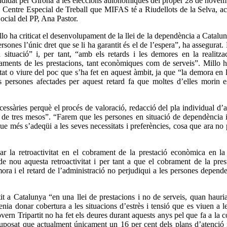
ndidat per Girona a les eleccions autonòmiques del proper 28 de novem
 el Centre Especial de Treball que MIFAS té a Riudellots de la Selva, 
ocial del PP, Ana Pastor.
lo ha criticat el desenvolupament de la llei de la dependència a Catal
rsones l’únic dret que se li ha garantit és el de l’espera”, ha assegurat.
tuació” i, per tant, “amb els retards i les demores en la realitza
gaments de les prestacions, tant econòmiques com de serveis”. Millo h
tat o viure del poc que s’ha fet en aquest àmbit, ja que “la demora en l
es persones afectades per aquest retard fa que moltes d’elles morin e
essàries perquè el procés de valoració, redacció del pla individual d’at
 de tres mesos”. “Farem que les persones en situació de dependència i
l que més s’adeqüi a les seves necessitats i preferències, cosa que ara no
r la retroactivitat en el cobrament de la prestació econòmica en la 
 nou aquesta retroactivitat i per tant a que el cobrament de la pres
mora i el retard de l’administració no perjudiqui a les persones depende
t a Catalunya “en una llei de prestacions i no de serveis, quan hauria
nia donar cobertura a les situacions d’estrès i tensió que es viuen a le
vern Tripartit no ha fet els deures durant aquests anys pel que fa a la c
a suposat que actualment únicament un 16 per cent dels plans d’atenció 