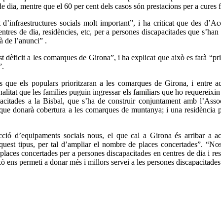
e dia, mentre que el 60 per cent dels casos són prestacions per a cures f
’infraestructures socials molt important”, i ha criticat que des d’Ac
ntres de dia, residències, etc, per a persones discapacitades que s’han 
à de l’anunci” .
dèficit a les comarques de Girona”, i ha explicat que això es farà “prio
”.
als que els populars prioritzaran a les comarques de Girona, i entre a
nalitat que les famílies puguin ingressar els familiars que ho requereixi
acitades a la Bisbal, que s’ha de construir conjuntament amb l’Asso
, que donarà cobertura a les comarques de muntanya; i una residència 
cció d’equipaments socials nous, el que cal a Girona és arribar a 
quest tipus, per tal d’ampliar el nombre de places concertades”. “Nos
laces concertades per a persones discapacitades en centres de dia i res
 ens permeti a donar més i millors servei a les persones discapacitades