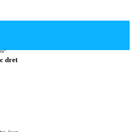
era”
c dret