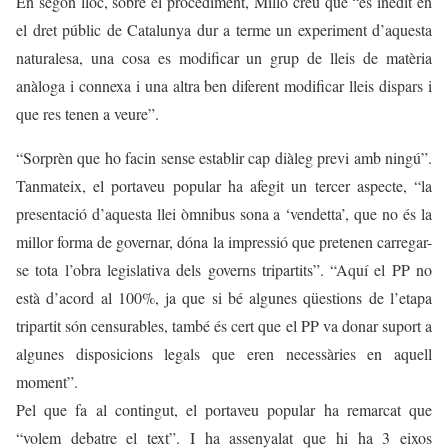
En segon lloc, sobre el procediment, Millo creu que “és inèdit en
el dret públic de Catalunya dur a terme un experiment d’aquesta
naturalesa, una cosa es modificar un grup de lleis de matèria
anàloga i connexa i una altra ben diferent modificar lleis dispars i
que res tenen a veure”.
“Sorprèn que ho facin sense establir cap diàleg previ amb ningú”.
Tanmateix, el portaveu popular ha afegit un tercer aspecte, “la
presentació d’aquesta llei òmnibus sona a ‘vendetta’, que no és la
millor forma de governar, dóna la impressió que pretenen carregar-
se tota l’obra legislativa dels governs tripartits”. “Aquí el PP no
està d’acord al 100%, ja que si bé algunes qüestions de l’etapa
tripartit són censurables, també és cert que el PP va donar suport a
algunes disposicions legals que eren necessàries en aquell
moment”.
Pel que fa al contingut, el portaveu popular ha remarcat que
“volem debatre el text”. I ha assenyalat que hi ha 3 eixos