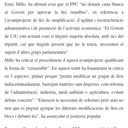
Enric Millo, ha afirmat avui que el PPC “no donarà carta blanca
al Govern per aprovar la llei òmnibus”, en referència a
l’avantprojecte de llei de simplificació, d’agilitat i reestructuració
administrativa i de promoció de l’activitat econòmica. “El Govern
de CiU està actuant com si tingués majoria absoluta, amb tics del
tripartit, cal que tinguin present que no la tenen, necessiten el
suport d’altres grups parlamentaris”.
Millo ha criticat el procediment d’aquest avantprojecte qualificant
la forma de “censurable”. En aquest sentit ha fonamentat la crítica
en 3 aspectes; primer perquè “pretén modificar un grapat de lleis
indiscriminadament, barrejant matèries tant disperses com reforma
de l’administració, indústria, medi ambient o agricultura, evitant
debats concrets”. “Entenem la necessitat de reformes però això no
treu que es puguin agrupar les diferents modificacions de lleis en
blocs i debatre-les”, ha assenyalat el portaveu popular.