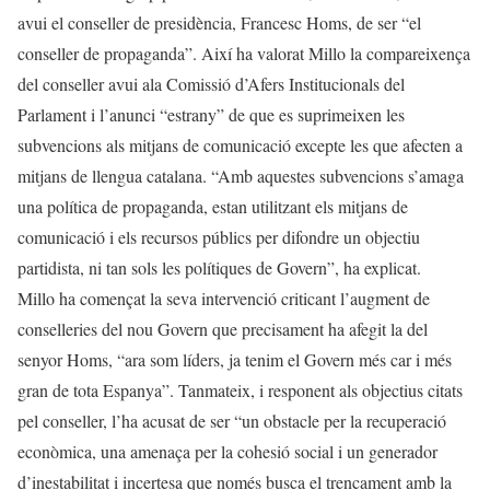
avui el conseller de presidència, Francesc Homs, de ser “el
conseller de propaganda”. Així ha valorat Millo la compareixença
del conseller avui ala Comissió d’Afers Institucionals del
Parlament i l’anunci “estrany” de que es suprimeixen les
subvencions als mitjans de comunicació excepte les que afecten a
mitjans de llengua catalana. “Amb aquestes subvencions s’amaga
una política de propaganda, estan utilitzant els mitjans de
comunicació i els recursos públics per difondre un objectiu
partidista, ni tan sols les polítiques de Govern”, ha explicat.
Millo ha començat la seva intervenció criticant l’augment de
conselleries del nou Govern que precisament ha afegit la del
senyor Homs, “ara som líders, ja tenim el Govern més car i més
gran de tota Espanya”. Tanmateix, i responent als objectius citats
pel conseller, l’ha acusat de ser “un obstacle per la recuperació
econòmica, una amenaça per la cohesió social i un generador
d’inestabilitat i incertesa que només busca el trencament amb la