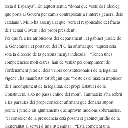
resta d’Espanya”. En aquest sentit, “donat que vostè és l’ideòleg
que porta al Govern per camis contraposats a l’interès general dels
catalans”, Millo ha assenyalat que “serà el responsable del fracàs
de l’actual Govern i del propi president”.
Pel que fa a les atribucions del departament i el gabinet jurídic de
la Generalitat, el portaveu del PPC ha afirmat que “aquest està
sota la direcció de la persona menys indicada”. “Tenen unes
competències molt clares, han de vetllar pel compliment de
l’ordenament jurídic, dels valors constitucionals i de la legalitat
vigent”, ha manifestat tot afegint que “vostè és el màxim impulsor
de l’incompliment de la legalitat, del propi Estatut i de la
Constitució, això no passa enlloc del món”. Tanmateix s’ha referit
a les paraules del propi conseller afirmant que donaria suport
polític i jurídic als ajuntaments que aprovin mocions sobiranistes,
“el conseller de la presidència està posant el gabinet jurídic de la
Generalitat al servei d’una il•legalitat”. “Està cometent una