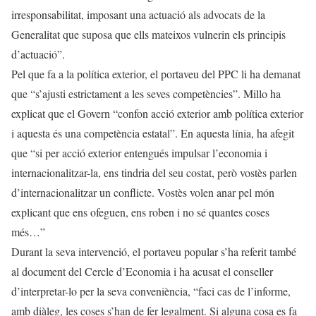
irresponsabilitat, imposant una actuació als advocats de la
Generalitat que suposa que ells mateixos vulnerin els principis
d’actuació”.
Pel que fa a la política exterior, el portaveu del PPC li ha demanat
que “s’ajusti estrictament a les seves competències”. Millo ha
explicat que el Govern “confon acció exterior amb política exterior
i aquesta és una competència estatal”. En aquesta línia, ha afegit
que “si per acció exterior entengués impulsar l’economia i
internacionalitzar-la, ens tindria del seu costat, però vostès parlen
d’internacionalitzar un conflicte. Vostès volen anar pel món
explicant que ens ofeguen, ens roben i no sé quantes coses
més…”
Durant la seva intervenció, el portaveu popular s’ha referit també
al document del Cercle d’Economia i ha acusat el conseller
d’interpretar-lo per la seva conveniència, “faci cas de l’informe,
amb diàleg, les coses s’han de fer legalment. Si alguna cosa es fa