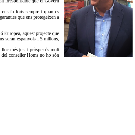
olt irresponsable que el Govern
e ens fa forts sempre i quan es
s garanties que ens protegeixen a
nió Europea, aquest projecte que
ns seran espanyols i 5 milions,
 lloc més just i pròsper és molt
ons del conseller Homs no ho són