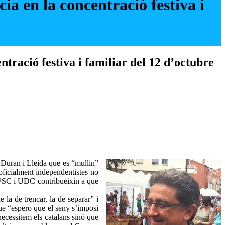
a en la concentració festiva i
tració festiva i familiar del 12 d’octubre
i Duran i Lleida que es “mullin”
 oficialment independentistes no
e PSC i UDC contribueixin a que
 la de trencar, la de separar” i
que “espero que el seny s’imposi
necessitem els catalans sinó que