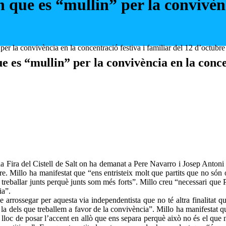
que es “mullin” per la convivènci
r la convivència en la concentració festiva i familiar del 12 d’octubre
es “mullin” per la convivència en la concen
 la Fira del Cistell de Salt on ha demanat a Pere Navarro i Josep Anton
bre. Millo ha manifestat que “ens entristeix molt que partits que no són
l treballar junts perquè junts som més forts”. Millo creu “necessari qu
cia”.
arrossegar per aquesta via independentista que no té altra finalitat que
 la dels que treballem a favor de la convivència”. Millo ha manifestat 
lloc de posar l’accent en allò que ens separa perquè això no és el que 