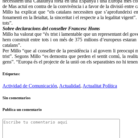
necessitem una Catalunya forta en una Espanya i una Europa més comp
de Mas actuï en contra de la convivència i a favor de la divisió entre 
Millo ha explicat que “els catalans necessiten que s’aprofundeixi en
fonamenti en la lleialtat, la sinceritat i el respecte a la legalitat vig
tots”.
Sobre declaracions del conseller Francesc Homs
Millo ha valorat que “és trist i lamentable que un representant del g
hem construit entre tots i on més de 375 milions d’europeus estaran c
catalans”.
Per Millo “que al conseller de la presidència i al govern li preocupi m
trist”. Segons Millo “es demostra que perden el sentit comú, la realit
gens”. “Europa és el projecte de la unió on els separatistes no hi tene
Etiquetas:
Actividad de Comunicación
,
Actualidad
,
Actualitat Política
Sin comentarios
Publica un comentario