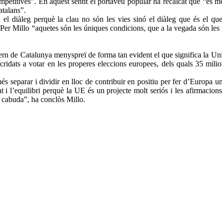
etitives”. En aquest sentit el portaveu popular ha recalcat que “és m
catalans”.
 el diàleg perquè la clau no són les vies sinó el diàleg que és el qu
ent”. Per Millo “aquetes són les úniques condicions, que a la vegada són le
overn de Catalunya menyspreï de forma tan evident el que significa la U
ridats a votar en les properes eleccions europees, dels quals 35 milio
és separar i dividir en lloc de contribuir en positiu per fer d’Europa un
at i l’equilibri perquè la UE és un projecte molt seriós i les afirmaci
n cabuda”, ha conclòs Millo.