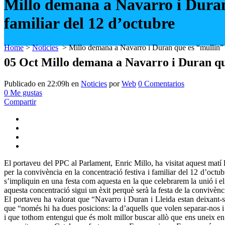
Millo demana a Navarro i Duran 
familiar del 12 d’octubre
Home
>
Noticies
>
Millo demana a Navarro i Duran que es “mullin” pe
05 Oct
Millo demana a Navarro i Duran que 
Publicado en 22:09h
en
Noticies
por
Web
0 Comentarios
0
Me gustas
Compartir
El portaveu del PPC al Parlament, Enric Millo, ha visitat aquest matí
per la convivència en la concentració festiva i familiar del 12 d’octu
s’impliquin en una festa com aquesta en la que celebrarem la unió i e
aquesta concentració sigui un èxit perquè serà la festa de la convivèn
El portaveu ha valorat que “Navarro i Duran i Lleida estan deixant-se 
que “només hi ha dues posicions: la d’aquells que volen separar-nos i
i que tothom entengui que és molt millor buscar allò que ens uneix en 