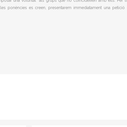
imposar una voluntat” als grups que no coincideixen amb ells. Per t
ps les ponències es creen, presentarem immediatament una petició