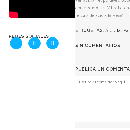
Per acabar, el portaveu popu
aquests motius Millo ha anu
reconsideració a la Mesa”.
ETIQUETAS:
Activitat Pa
REDES SOCIALES
SIN COMENTARIOS
PUBLICA UN COMENTA