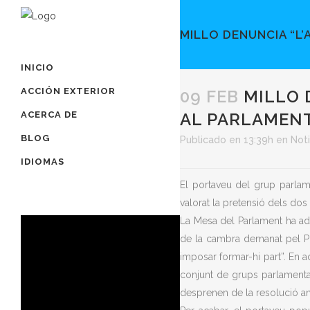
MILLO DENUNCIA “L’
INICIO
ACCIÓN EXTERIOR
09 FEB
MILLO D
ACERCA DE
AL PARLAMEN
BLOG
Publicado en 13:39h
en
Noti
IDIOMAS
El portaveu del grup parlamen
valorat la pretensió dels dos
La Mesa del Parlament ha admè
de la cambra demanat pel PPC
imposar formar-hi part”. En a
conjunt de grups parlamentar
desprenen de la resolució an