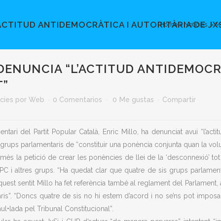
ACTITUD ANTIDEMOCRÀTICA I AUTORITÀRIA DE JXS
Home
>
Noticies
>
Mi
ENUNCIA “L’ACTITUD ANTIDEMOCRÀT
T”
cies
por
Web
0 Comentarios
0
Me gustas
Compartir
tari del Partit Popular Català, Enric Millo, ha denunciat avui “l’actit
 grups parlamentaris de “constituir una ponència conjunta quan la vol
s la petició de crear les ponències de llei de la ‘desconnexió’ tot i 
 i altres grups. “Ha quedat clar que quatre de sis grups parlament
quest sentit Millo ha fet referència també al reglament del Parlament,
is”. “Doncs quatre de sis no hi estem d’acord i no se’ns pot imposa
ul•lada pel Tribunal Constitucional”.