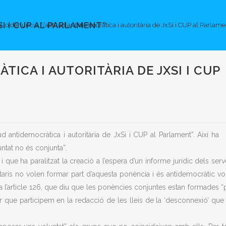
I I CUP AL PARLAMENT”
llo denuncia “l’actitud antidemocràtica i autoritària de JxSi i CUP al Parlame
ICA I AUTORITÀRIA DE JXSI I CUP
ud antidemocràtica i autoritària de JxSi i CUP al Parlament”. Així ha
untat no és conjunta”.
que ha paralitzat la creació a l’espera d’un informe jurídic dels serv
aris no volen formar part d’aquesta ponència i és antidemocràtic vo
 a l’article 126, que diu que les ponències conjuntes estan formades “
r que participem en la redacció de les lleis de la ‘desconnexió’ que