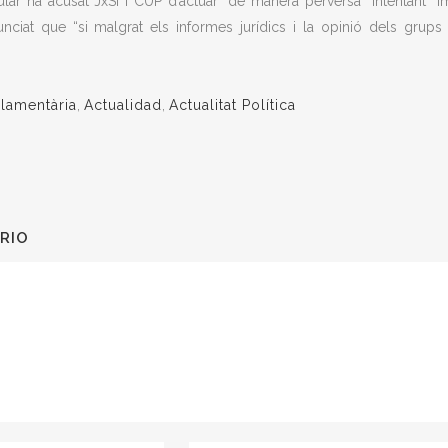
lar ha acusat JxSi i CUP d’actuar “de manera perversa” intentant “
nciat que “si malgrat els informes jurídics i la opinió dels gru
rlamentària
,
Actualidad
,
Actualitat Política
RIO