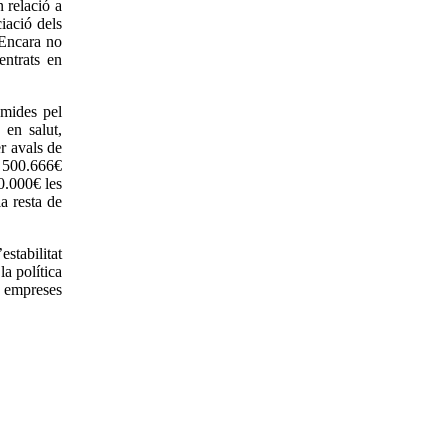
 relació a
iació dels
“Encara no
entrats en
umides pel
 en salut,
r avals de
de 500.666€
0.000€ les
a resta de
stabilitat
la política
s empreses