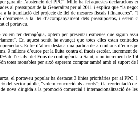
per garantir l’abstenció del PPC”. Millo ha fet aquestes declaracions en
des al pressupost de la Generalitat per al 2011 i explica que “la negoc
 a la tramitació del projecte de llei de mesures fiscals i financeres”. 
ió d’esmenes a la llei d’acompanyament dels pressupostos, i estem c
at el portaveu.
o volem fer demagògia, optem per presentar esmenes que siguin ass
ament”. En aquest sentit ha avançat que totes elles estan centrades
emprenedors. Entre d’altres destaca una partida de 25 milions d’euros pe
ms, 9 milions d’euros per la lluita contra el fracàs escolar, increment 
 60% de l’estalvi del Fons de contingència a Salut, o un increment de 15
Són totes raonables per això esperem comptar també amb el suport de l
xa, el portaveu popular ha destacat 3 línies prioritàries per al PPC, l’e
ó del sector públic, “volem concreció als acords”; i la reorientació de 
de nova dirigida a la promoció comercial i internacionalització de le