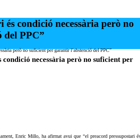
i és condició necessària però no
ió del PPC”
ssària però no suficient per garantir l’abstenció del PPC”
 condició necessària però no suficient per
ament, Enric Millo, ha afirmat avui que “el preacord pressupostari é