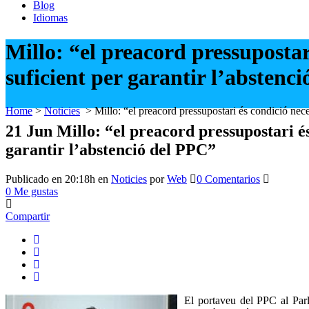
Blog
Idiomas
Millo: “el preacord pressupostar
suficient per garantir l’abstenc
Home
>
Noticies
>
Millo: “el preacord pressupostari és condició nece
21 Jun
Millo: “el preacord pressupostari és
garantir l’abstenció del PPC”
Publicado en 20:18h
en
Noticies
por
Web
0 Comentarios
0
Me gustas
Compartir
El portaveu del PPC al Parl