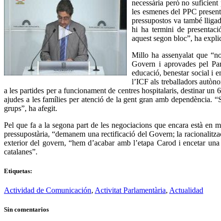
necessària però no suficient 
les esmenes del PPC presenta
pressupostos va també lligada
hi ha termini de presentac
aquest segon bloc”, ha explic
Millo ha assenyalat que “n
Govern i aprovades pel Parl
educació, benestar social i 
l’ICF als treballadors autòno
a les partides per a funcionament de centres hospitalaris, destinar un
ajudes a les famílies per atenció de la gent gran amb dependència. “
grups”, ha afegit.
Pel que fa a la segona part de les negociacions que encara està en mar
pressupostària, “demanem una rectificació del Govern; la racionalitzaci
exterior del govern, “hem d’acabar amb l’etapa Carod i encetar una 
catalanes”.
Etiquetas:
Actividad de Comunicación
,
Activitat Parlamentària
,
Actualidad
Sin comentarios