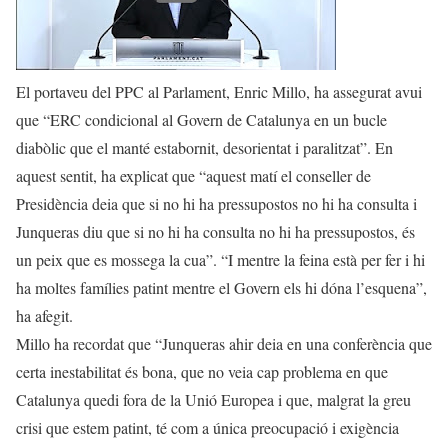
El portaveu del PPC al Parlament, Enric Millo, ha assegurat avui
que “ERC condicional al Govern de Catalunya en un bucle
diabòlic que el manté estabornit, desorientat i paralitzat”. En
aquest sentit, ha explicat que “aquest matí el conseller de
Presidència deia que si no hi ha pressupostos no hi ha consulta i
Junqueras diu que si no hi ha consulta no hi ha pressupostos, és
un peix que es mossega la cua”. “I mentre la feina està per fer i hi
ha moltes famílies patint mentre el Govern els hi dóna l’esquena”,
ha afegit.
Millo ha recordat que “Junqueras ahir deia en una conferència que
certa inestabilitat és bona, que no veia cap problema en que
Catalunya quedi fora de la Unió Europea i que, malgrat la greu
crisi que estem patint, té com a única preocupació i exigència