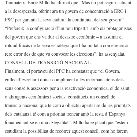
Tanmateix, Enric Millo ha afirmat que “Mas no pot seguir actuant
a la desesperada, oferint ara un govern de concentració a ERC i
PSC per garantir la seva cadira i la continuïtat del seu govern”.
“Prefereix la configuració d’un nou tripartit -amb els protagonistes
del govern que ens va dur al desastre econòmic – a assumir el
rotund fracàs de la seva estratègia que l’ha portat a cometre error
rere error des de que va convocar les eleccions”, ha assenyalat.
CONSELL DE TRANSICIÓ NACIONAL
Finalment, el portaveu del PPC ha constatat que “el Govern,
enlloc d’escoltar i donar compliment a les recomanacions dels
seus consells assessors per a la reactivació econòmica, el de salut
o als agents econòmics i socials, constitueix un consell de
transició nacional que té com a objectiu apartar-se de les prioritats
dels catalans i té com a prioritat trencar amb la resta d’Espanya
fonamentant-se en una il•legalitat”. Millo ha explicat que “estem
estudiant la possibilitat de recórrer aquest consell, com ho farem