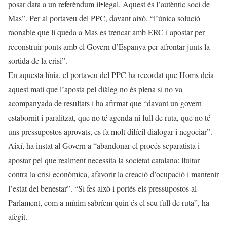
posar data a un referèndum il•legal. Aquest és l’autèntic soci de
Mas”. Per al portaveu del PPC, davant això, “l’única solució
raonable que li queda a Mas es trencar amb ERC i apostar per
reconstruir ponts amb el Govern d’Espanya per afrontar junts la
sortida de la crisi”.
En aquesta línia, el portaveu del PPC ha recordat que Homs deia
aquest matí que l’aposta pel diàleg no és plena si no va
acompanyada de resultats i ha afirmat que “davant un govern
estabornit i paralitzat, que no té agenda ni full de ruta, que no té
uns pressupostos aprovats, es fa molt difícil dialogar i negociar”.
Així, ha instat al Govern a “abandonar el procés separatista i
apostar pel que realment necessita la societat catalana: lluitar
contra la crisi econòmica, afavorir la creació d’ocupació i mantenir
l’estat del benestar”. “Si fes això i portés els pressupostos al
Parlament, com a mínim sabríem quin és el seu full de ruta”, ha
afegit.