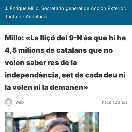
J. Enrique Millo. Secretario general de Acción Exterior.
Junta de Andalucía
Millo: «La lliçó del 9-N és que hi ha
4,5 milions de catalans que no
volen saber res de la
independència, set de cada deu ni
la volen ni la demanen»
Web
hace 12 años