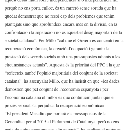
perquè no ens porta enlloc, és un carreró sense sortida que ha
quedat demostrat que no resol cap dels problemes que tenim
plantejats sinó que aprofundeix encara més en la divisió, en la
confrontació i la separació i no és aquest el desig majoritari de la
societat catalana”. Per Millo “cal que el Govern es concentri en la
recuperació econòmica, la creació d’ocupació i garantir la
prestació dels serveis socials amb uns pressupostos adients a les
circumstancies actuals”. Aquesta és la prioritat del PPC i la que
“reflecteix també l’opinió majoritària del conjunt de la societat
catalana”, ha assenyalat Millo, que ha insistit en que «les dades
demostren que pel conjunt de l’economia espanyola i per
l’economia catalana el millor és que continuem junts i que el
procés separatista perjudica la recuperació econòmica».
“El president Mas diu que portarà els pressupostos de la
Generalitat per al 2015 al Parlament de Catalunya, però no ens
parla de quins pressupostos són aquests”, ha explicat el portaveu