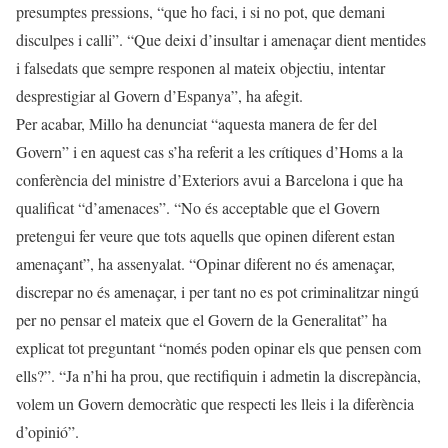
presumptes pressions, “que ho faci, i si no pot, que demani
disculpes i calli”. “Que deixi d’insultar i amenaçar dient mentides
i falsedats que sempre responen al mateix objectiu, intentar
desprestigiar al Govern d’Espanya”, ha afegit.
Per acabar, Millo ha denunciat “aquesta manera de fer del
Govern” i en aquest cas s’ha referit a les crítiques d’Homs a la
conferència del ministre d’Exteriors avui a Barcelona i que ha
qualificat “d’amenaces”. “No és acceptable que el Govern
pretengui fer veure que tots aquells que opinen diferent estan
amenaçant”, ha assenyalat. “Opinar diferent no és amenaçar,
discrepar no és amenaçar, i per tant no es pot criminalitzar ningú
per no pensar el mateix que el Govern de la Generalitat” ha
explicat tot preguntant “només poden opinar els que pensen com
ells?”. “Ja n’hi ha prou, que rectifiquin i admetin la discrepància,
volem un Govern democràtic que respecti les lleis i la diferència
d’opinió”.