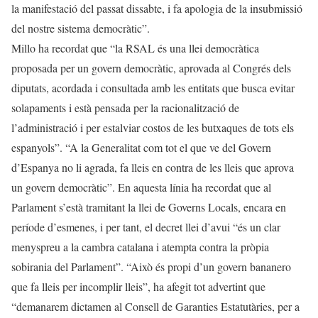
la manifestació del passat dissabte, i fa apologia de la insubmissió
del nostre sistema democràtic”.
Millo ha recordat que “la RSAL és una llei democràtica
proposada per un govern democràtic, aprovada al Congrés dels
diputats, acordada i consultada amb les entitats que busca evitar
solapaments i està pensada per la racionalització de
l’administració i per estalviar costos de les butxaques de tots els
espanyols”. “A la Generalitat com tot el que ve del Govern
d’Espanya no li agrada, fa lleis en contra de les lleis que aprova
un govern democràtic”. En aquesta línia ha recordat que al
Parlament s’està tramitant la llei de Governs Locals, encara en
període d’esmenes, i per tant, el decret llei d’avui “és un clar
menyspreu a la cambra catalana i atempta contra la pròpia
sobirania del Parlament”. “Això és propi d’un govern bananero
que fa lleis per incomplir lleis”, ha afegit tot advertint que
“demanarem dictamen al Consell de Garanties Estatutàries, per a