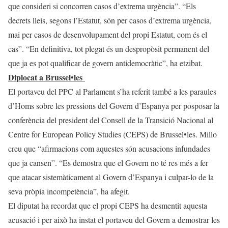
que consideri si concorren casos d’extrema urgència”. “Els
decrets lleis, segons l’Estatut, són per casos d’extrema urgència,
mai per casos de desenvolupament del propi Estatut, com és el
cas”. “En definitiva, tot plegat és un despropòsit permanent del
que ja es pot qualificar de govern antidemocràtic”, ha etzibat.
Diplocat a Brussel•les
El portaveu del PPC al Parlament s’ha referit també a les paraules
d’Homs sobre les pressions del Govern d’Espanya per posposar la
conferència del president del Consell de la Transició Nacional al
Centre for European Policy Studies (CEPS) de Brussel•les. Millo
creu que “afirmacions com aquestes són acusacions infundades
que ja cansen”. “Es demostra que el Govern no té res més a fer
que atacar sistemàticament al Govern d’Espanya i culpar-lo de la
seva pròpia incompetència”, ha afegit.
El diputat ha recordat que el propi CEPS ha desmentit aquesta
acusació i per això ha instat el portaveu del Govern a demostrar les