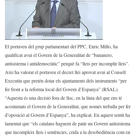
El portaveu del grup parlamentari del PPC, Enric Millo, ha
qualificat avui el Govern de la Generalitat de “bananero,
antisistema i antidemocràtic” perquè fa “lleis per incomplir lleis”.
Així ha valorat el portaveu el decret llei aprovat avui al Consell
Executiu que pretén dotar els ajuntaments dels instruments “per
fer front a la reforma local del Govern d’Espanya” (RSAL).
“Aquesta és una decisió fora de lloc, en la línia del que ens té
acostumats el Govern de la Generalitat, que només treballa per fer
d’oposició al Govern d’Espanya”, ha explicat. En aquest sentit ha
lamentat que “els catalans haguem de patir un Govern antisistema
que incompleix lleis i sentències, crida a la desobediència com en