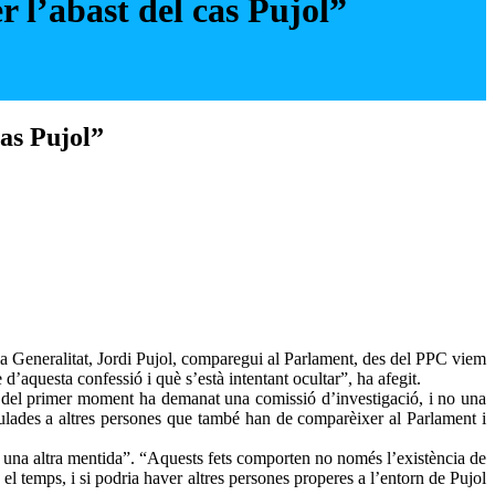
r l’abast del cas Pujol”
cas Pujol”
la Generalitat, Jordi Pujol, comparegui al Parlament, des del PPC viem
 d’aquesta confessió i què s’està intentant ocultar”, ha afegit.
des del primer moment ha demanat una comissió d’investigació, i no una
ulades a altres persones que també han de comparèixer al Parlament i
a una altra mentida”. “Aquests fets comporten no només l’existència de
el temps, i si podria haver altres persones properes a l’entorn de Pujol