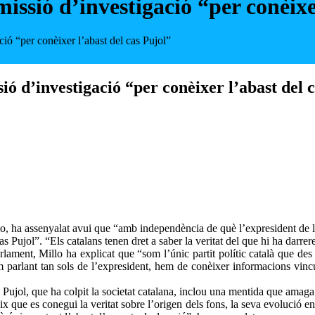
missió d’investigació “per conèixe
ció “per conèixer l’abast del cas Pujol”
ió d’investigació “per conèixer l’abast del 
llo, ha assenyalat avui que “amb independència de què l’expresident de 
s Pujol”. “Els catalans tenen dret a saber la veritat del que hi ha darrere
arlament, Millo ha explicat que “som l’únic partit polític català que 
 parlant tan sols de l’expresident, hem de conèixer informacions vinc
e Pujol, que ha colpit la societat catalana, inclou una mentida que amag
x que es conegui la veritat sobre l’origen dels fons, la seva evolució en 