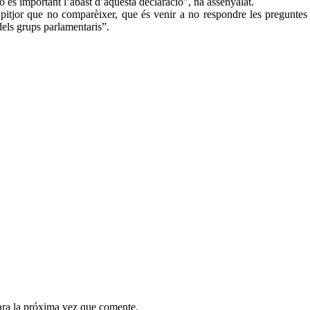
xò és important l’abast d’aquesta declaració”, ha assenyalat.
itjor que no comparèixer, que és venir a no respondre les preguntes d
els grups parlamentaris”.
ara la próxima vez que comente.