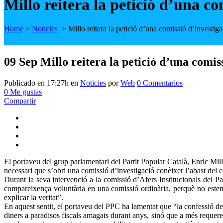
Millo reitera la petició d’una co
Home
>
Noticies
>
Millo reitera la petició d’una comissió d’investiga
09 Sep
Millo reitera la petició d’una comiss
Publicado en 17:27h
en
Noticies
por
Web
0 Comentarios
0
Me gustas
Compartir
El portaveu del grup parlamentari del Partit Popular Català, Enric Mi
necessari que s’obri una comissió d’investigació conèixer l’abast del ca
Durant la seva intervenció a la comissió d’Afers Institucionals del P
compareixença voluntària en una comissió ordinària, perquè no estem
explicar la veritat”.
En aquest sentit, el portaveu del PPC ha lamentat que “la confessió d
diners a paradisos fiscals amagats durant anys, sinó que a més requerei