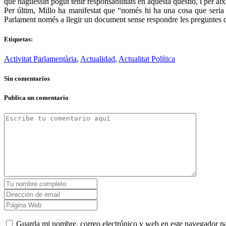
que haguessin pogut tenir responsabilitats en aquesta qüestió, i per ai
Per últim, Millo ha manifestat que “només hi ha una cosa que seria p
Parlament només a llegir un document sense respondre les preguntes d
Etiquetas:
Activitat Parlamentària
,
Actualidad
,
Actualitat Política
Sin comentarios
Publica un comentario
Guarda mi nombre, correo electrónico y web en este navegador p