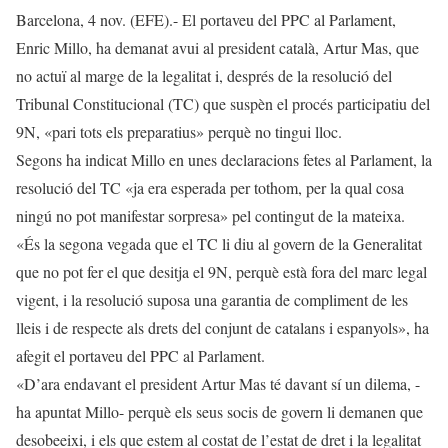
Barcelona, 4 nov. (EFE).- El portaveu del PPC al Parlament,
Enric Millo, ha demanat avui al president català, Artur Mas, que
no actuï al marge de la legalitat i, després de la resolució del
Tribunal Constitucional (TC) que suspèn el procés participatiu del
9N, «pari tots els preparatius» perquè no tingui lloc.
Segons ha indicat Millo en unes declaracions fetes al Parlament, la
resolució del TC «ja era esperada per tothom, per la qual cosa
ningú no pot manifestar sorpresa» pel contingut de la mateixa.
«És la segona vegada que el TC li diu al govern de la Generalitat
que no pot fer el que desitja el 9N, perquè està fora del marc legal
vigent, i la resolució suposa una garantia de compliment de les
lleis i de respecte als drets del conjunt de catalans i espanyols», ha
afegit el portaveu del PPC al Parlament.
«D’ara endavant el president Artur Mas té davant sí un dilema, -
ha apuntat Millo- perquè els seus socis de govern li demanen que
desobeeixi, i els que estem al costat de l’estat de dret i la legalitat