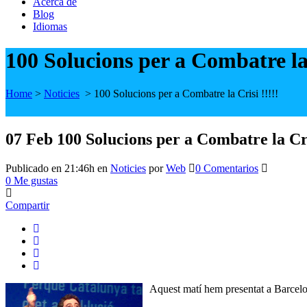
Acerca de
Blog
Idiomas
100 Solucions per a Combatre la 
Home
>
Noticies
>
100 Solucions per a Combatre la Crisi !!!!!
07 Feb
100 Solucions per a Combatre la Cris
Publicado en 21:46h
en
Noticies
por
Web
0 Comentarios
0
Me gustas
Compartir
Aquest matí hem presentat a Barcelo