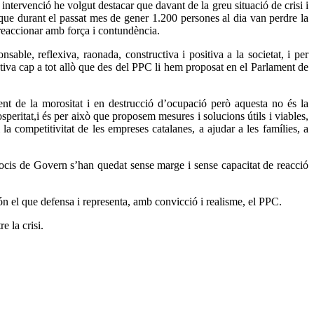
tervenció he volgut destacar que davant de la greu situació de crisi i
que durant el passat mes de gener 1.200 persones al dia van perdre la
l reaccionar amb força i contundència.
ble, reflexiva, raonada, constructiva i positiva a la societat, i per
iva cap a tot allò que des del PPC li hem proposat en el Parlament de
nt de la morositat i en destrucció d’ocupació però aquesta no és la
peritat,i és per això que proposem mesures i solucions útils i viables,
 la competitivitat de les empreses catalanes, a ajudar a les famílies, a
 socis de Govern s’han quedat sense marge i sense capacitat de reacció
són el que defensa i representa, amb convicció i realisme, el PPC.
e la crisi.