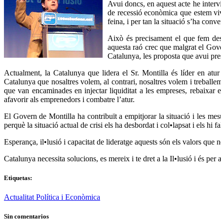
Avui doncs, en aquest acte he interv
de recessió econòmica que estem viv
feina, i per tan la situació s’ha conv
Això és precisament el que fem des 
aquesta raó crec que malgrat el Gove
Catalunya, les proposta que avui pre
Actualment, la Catalunya que lidera el Sr. Montilla és líder en at
Catalunya que nosaltres volem, al contrari, nosaltres volem i treballe
que van encaminades en injectar liquiditat a les empreses, rebaixar els
afavorir als emprenedors i combatre l’atur.
El Govern de Montilla ha contribuït a empitjorar la situació i les me
perquè la situació actual de crisi els ha desbordat i col•lapsat i els hi f
Esperança, il•lusió i capacitat de lideratge aquests són els valors que
Catalunya necessita solucions, es mereix i te dret a la Il•lusió i és pe
Etiquetas:
Actualitat Política i Econòmica
Sin comentarios