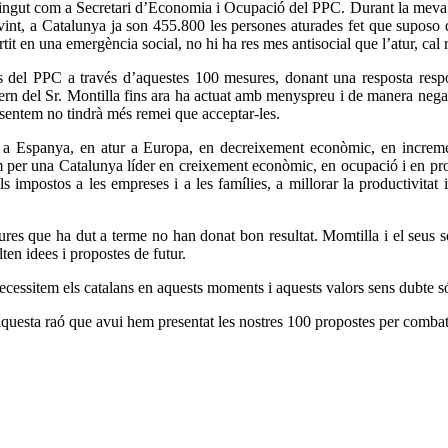
ingut com a Secretari d’Economia i Ocupació del PPC. Durant la meva in
int, a Catalunya ja son 455.800 les persones aturades fet que suposo 
ertit en una emergència social, no hi ha res mes antisocial que l’atur, ca
del PPC a través d’aquestes 100 mesures, donant una resposta responsa
rn del Sr. Montilla fins ara ha actuat amb menyspreu i de manera negat
sentem no tindrà més remei que acceptar-les.
ur a Espanya, en atur a Europa, en decreixement econòmic, en increme
m per una Catalunya líder en creixement econòmic, en ocupació i en pros
 impostos a les empreses i a les famílies, a millorar la productivitat i
sures que ha dut a terme no han donat bon resultat. Momtilla i el seus
alten idees i propostes de futur.
 necessitem els catalans en aquests moments i aquests valors sens dubte 
r aquesta raó que avui hem presentat les nostres 100 propostes per combatr