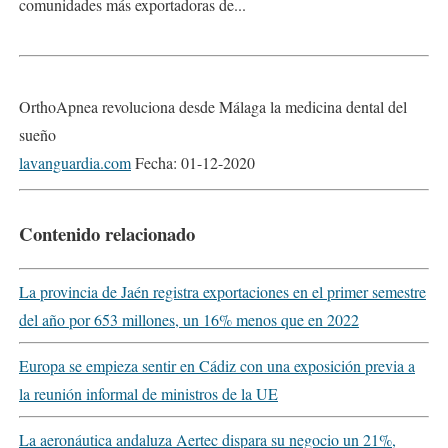
comunidades más exportadoras de...
OrthoApnea revoluciona desde Málaga la medicina dental del
sueño
lavanguardia.com
Fecha: 01-12-2020
Contenido relacionado
La provincia de Jaén registra exportaciones en el primer semestre
del año por 653 millones, un 16% menos que en 2022
Europa se empieza sentir en Cádiz con una exposición previa a
la reunión informal de ministros de la UE
La aeronáutica andaluza Aertec dispara su negocio un 21%,