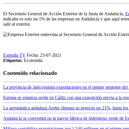
El Secretario General de Acción Exterior de la Junta de Andalucía,
E
indicaba es solo un 1% de las empresas en Andalucía y que aquí ten
salir al exterior.
Extenda TV
Fecha: 23-07-2021
Etiquetas
: Economía.
Contenido relacionado
La provincia de Jaén registra exportaciones en el primer semestre d
Europa se empieza sentir en Cádiz con una exposición previa a la reu
La aeronáutica andaluza Aertec dispara su negocio un 21%, hasta los
Andalucía se convertirá en la mayor fábrica de hidrógeno verde de E
Málaga contabiliza exportaciones por 1.540 millones en el primer se