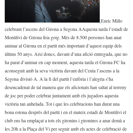
Enric Millo
celebrant l’ascens del Girona a Segona AAquesta tarda l’estadi de
Montilivi de Girona feia goig. Més de 8.500 persones han anat
animar al Girona en el partit més important d’aquest equip dels
últims 50 anys. Així doncs, davant d’una afició entregada, que no
ha parat d’animar en cap moment, aquesta tarda el Girona FC ha
aconseguit amb la seva victòria davant del Ceuta l’ascens a la
Segona divisió A. A la fi del partit l’eufòria i l’alegria s’ha
desencadenat de tal manera que els aficionats han saltat al terreny
de joc per poder celebrar juntament amb els jugadors aquesta
victòria tan anhelada. Tot i que les celebracions han durat una
bona estona desprès del partit i en el mateix estadi de Montilivi el
club ens ha emplaçat a tots els gironins i gironines a anar demà a
les 20h a la Plaça del Vi per seguir amb els actes de celebració de