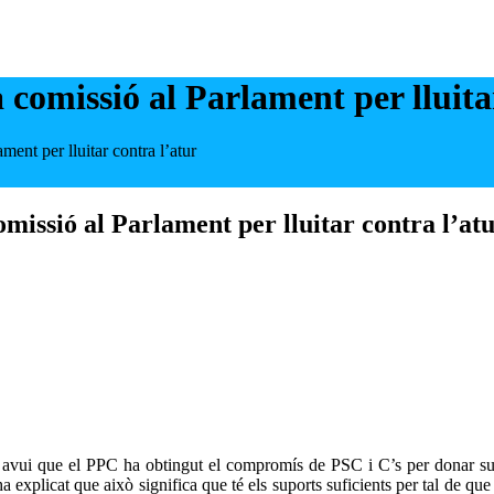
comissió al Parlament per lluita
ent per lluitar contra l’atur
missió al Parlament per lluitar contra l’at
t avui que el PPC ha obtingut el compromís de PSC i C’s per donar sup
a explicat que això significa que té els suports suficients per tal de que 