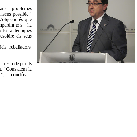
nar els problemes
onsens possible”.
L’objectiu és que
mpartim tots”, ha
a les autèntiques
resoldre els seus
els treballadors,
 resta de partits
it. “Constatem la
n”, ha conclòs.