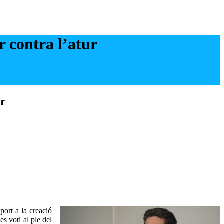
r contra l’atur
ur
ort a la creació
es voti al ple del