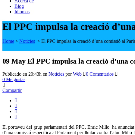
Acerca de
Blog
Idiomas
El PPC impulsa la creació d’una 
Home
>
Noticies
>
El PPC impulsa la creació d’una comissió al Parlam
09 May
El PPC impulsa la creació d’una co
Publicado en 20:43h
en
Noticies
por
Web
0 Comentarios
0
Me gustas
Compartir
El portaveu del grup parlamentari del PPC, Enric Millo, ha anuncia
d’una comissió específica al Parlament per lluitar contra l’atur. Millo h