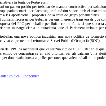
ciativa a la Junta de Portaveus”.
ni un pas en positiu per treballar de manera constructiva per solucio
de grups parlamentaris per “aconseguir el màxim suport amb el màxim c
t a les aportacions i propostes de la resta de grups parlamentaris”. “
 consens necessari per treballar per uns interessos transversals que co
osta del PPC per treballar per lluitar contra l’atur, sí que s’acosta 
viar un missatge clar a la ciutadania, que el Parlament treballa per 
ballar: una nova política industrial, una nova política de formació d
’activitat emprenedora i reformar el Servei Públic d’Ocupació (SOC).
taveu del PPC ha manifestat que va ser “un circ de CiU i ERC en el que la
enlloc de concentrar-se en allò prioritari per als catalans”, ha afeg
ni per donar solucions a aquelles persones que volen treballar i no pode
alitat Política i Econòmica