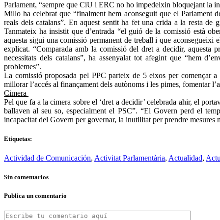
Parlament, “sempre que CiU i ERC no ho impedeixin bloquejant la ini
Millo ha celebrat que “finalment hem aconseguit que el Parlament do
reals dels catalans”. En aquest sentit ha fet una crida a la resta 
Tanmateix ha insistit que d’entrada “el guió de la comissió està ober
aquesta sigui una comissió permanent de treball i que aconsegueixi el
explicat. “Comparada amb la comissió del dret a decidir, aquesta prop
necessitats dels catalans”, ha assenyalat tot afegint que “hem d’en
problemes”.
La comissió proposada pel PPC parteix de 5 eixos per començar a tre
millorar l’accés al finançament dels autònoms i les pimes, fomentar l
Cimera
Pel que fa a la cimera sobre el ‘dret a decidir’ celebrada ahir, el por
ballaven al seu so, especialment el PSC”. “El Govern perd el temps 
incapacitat del Govern per governar, la inutilitat per prendre mesures 
Etiquetas:
Actividad de Comunicación
,
Activitat Parlamentària
,
Actualidad
,
Actu
Sin comentarios
Publica un comentario