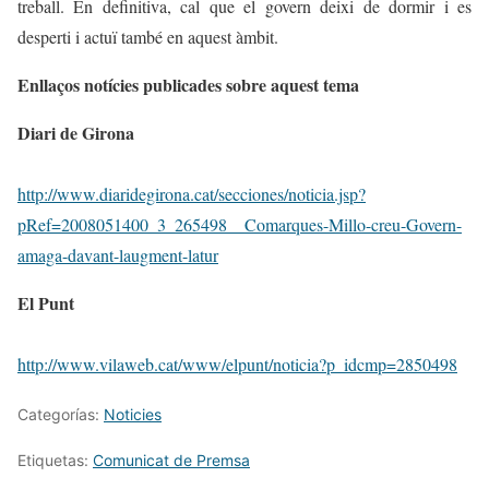
treball. En definitiva, cal que el govern deixi de dormir i es
desperti i actuï també en aquest àmbit.
Enllaços notícies publicades sobre aquest tema
Diari de Girona
http://www.diaridegirona.cat/secciones/noticia.jsp?
pRef=2008051400_3_265498__Comarques-Millo-creu-Govern-
amaga-davant-laugment-latur
El Punt
http://www.vilaweb.cat/www/elpunt/noticia?p_idcmp=2850498
Categorías:
Noticies
Etiquetas:
Comunicat de Premsa