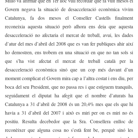
Millo va afirmar que en 1er lloc vull recordar que fa vuit mesos el
Govern negava la situació de desacceleració econòmica vivim
Catalunya, fa dos mesos el Conseller Castells finalment
reconeixia aquesta situació però alhora ens deia que aquesta
desacceleració no afectaria el mercat de treball, avui, les dades
d’atur del mes d’abril del 2008 que es van fer publiques ahir així
ho demostren, ens trobem en una situació en que no tan sols si
que s’ha vist afectat el mercat de treball català per la
desacceleració econòmica sinó que un cop més davant d’un
moment complicat el Govern mira cap a l’altra costat i ens diu, per
boca del seu President, que no passa res i que estiguem tranquils,
seguidament el diputat ha afegit que el nombre d’aturats ha
Catalunya a 31 d’abril de 2008 és un 20,4% mes que els que hi
havia a 31 d’abril del 2007 i això es miri per on es miri no és
positiu. Resulta decebedor que la Sra. Consellera enlloc de
reconèixer que alguna cosa no s’està fent be, perquè sinó les