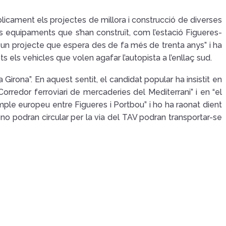
úblicament els projectes de millora i construcció de diverses
us equipaments que s’han construït, com l’estació Figueres-
“és un projecte que espera des de fa més de trenta anys” i ha
s els vehicles que volen agafar l’autopista a l’enllaç sud.
a Girona”. En aquest sentit, el candidat popular ha insistit en
redor ferroviari de mercaderies del Mediterrani” i en “el
ample europeu entre Figueres i Portbou” i ho ha raonat dient
podran circular per la via del TAV podran transportar-se