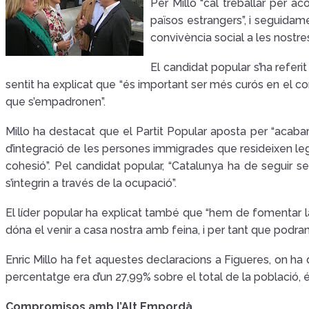
Per Millo “cal treballar per a
països estrangers”, i seguidame
convivència social a les nostr
El candidat popular s’ha refer
sentit ha explicat que “és important ser més curós en el co
que s’empadronen”.
Millo ha destacat que el Partit Popular aposta per “aca
d’integració de les persones immigrades que resideixen legal
cohesió”. Pel candidat popular, “Catalunya ha de seguir se
s’integrin a través de la ocupació”.
El líder popular ha explicat també que “hem de fomentar l
dóna el venir a casa nostra amb feina, i per tant que podran
Enric Millo ha fet aquestes declaracions a Figueres, on h
percentatge era d’un 27,99% sobre el total de la població,
Compromisos amb l’Alt Empordà