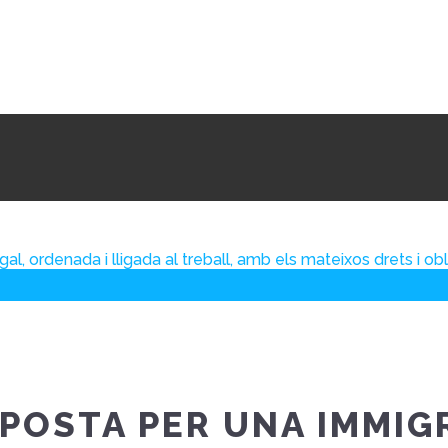
 ordenada i lligada al treball, amb els mateix
al, ordenada i lligada al treball, amb els mateixos drets i ob
POSTA PER UNA IMMIG