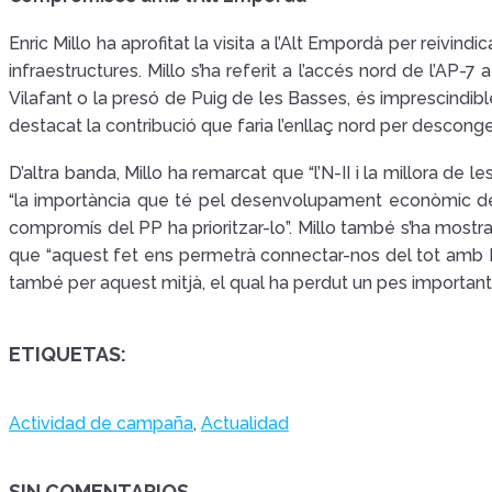
Enric Millo ha aprofitat la visita a l’Alt Empordà per reivi
infraestructures. Millo s’ha referit a l’accés nord de l’A
Vilafant o la presó de Puig de les Basses, és imprescindible
destacat la contribució que faria l’enllaç nord per desconges
D’altra banda, Millo ha remarcat que “l’N-II i la millora de l
“la importància que té pel desenvolupament econòmic de l
compromís del PP ha prioritzar-lo”. Millo també s’ha mostra
que “aquest fet ens permetrà connectar-nos del tot amb 
també per aquest mitjà, el qual ha perdut un pes important 
ETIQUETAS:
Actividad de campaña
,
Actualidad
SIN COMENTARIOS