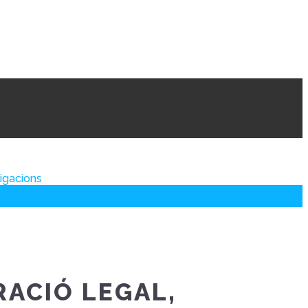
os drets i obligacions
ligacions
RACIÓ LEGAL,