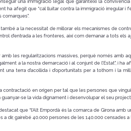
conseguir una immigració legal que garanteixi la convivència
nt ha afegit que “cal lluitar contra la immigració irregular i
es comarques”.
it també a la necessitat de millorar els mecanismes de contr
ntrol d’entrada a les fronteres, així com demanar a tots els 
bar amb les regularitzacions massives, perquè només amb aq
ment a la nostra demarcació i al conjunt de l’Estat”, i ha af
nt una terra d’acollida i d’oportunitats per a tothom i la 
a contractació en origen per tal que les persones que vingui
 guanyar-se la vida dignament i desenvolupar el seu projecte 
a destacat que “l’Alt Empordà és la comarca de Girona amb u
 és a dir, gairebé 40.000 persones de les 140.000 censades a