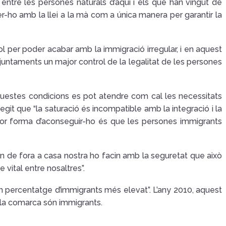
 entre les persones naturals d’aquí i els que han vingut de
 fer-ho amb la llei a la mà com a única manera per garantir la
ol per poder acabar amb la immigració irregular, i en aquest
ajuntaments un major control de la legalitat de les persones
uestes condicions es pot atendre com cal les necessitats
egit que “la saturació és incompatible amb la integració i la
millor forma d’aconseguir-ho és que les persones immigrants
n de fora a casa nostra ho facin amb la seguretat que això
vital entre nosaltres”.
n percentatge d’immigrants més elevat”. L’any 2010, aquest
 la comarca són immigrants.