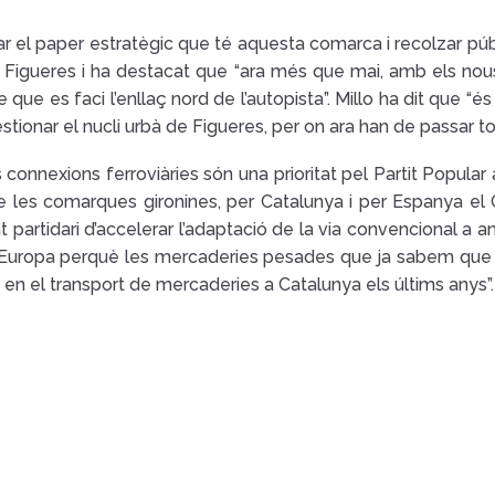
ndicar el paper estratègic que té aquesta comarca i recolzar p
P-7 a Figueres i ha destacat que “ara més que mai, amb els no
 que es faci l’enllaç nord de l’autopista”. Millo ha dit que 
tionar el nucli urbà de Figueres, per on ara han de passar tot
es connexions ferroviàries són una prioritat pel Partit Popular 
es comarques gironines, per Catalunya i per Espanya el Cor
t partidari d’accelerar l’adaptació de la via convencional a 
Europa perquè les mercaderies pesades que ja sabem que no 
en el transport de mercaderies a Catalunya els últims anys”.