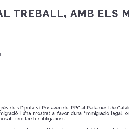
AL TREBALL, AMB ELS 
ngrés dels Diputats i Portaveu del PPC al Parlament de Catal
migració i s’ha mostrat a favor d’una “immigració legal, o
posat, però també obligacions”.