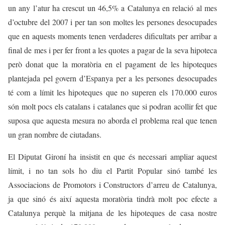
un any l’atur ha crescut un 46,5% a Catalunya en relació al mes
d’octubre del 2007 i per tan son moltes les persones desocupades
que en aquests moments tenen verdaderes dificultats per arribar a
final de mes i per fer front a les quotes a pagar de la seva hipoteca
però donat que la moratòria en el pagament de les hipoteques
plantejada pel govern d’Espanya per a les persones desocupades
té com a límit les hipoteques que no superen els 170.000 euros
són molt pocs els catalans i catalanes que si podran acollir fet que
suposa que aquesta mesura no aborda el problema real que tenen
un gran nombre de ciutadans.
El Diputat Gironí ha insistit en que és necessari ampliar aquest
límit, i no tan sols ho diu el Partit Popular sinó també les
Associacions de Promotors i Constructors d’arreu de Catalunya,
ja que sinó és així aquesta moratòria tindrà molt poc efecte a
Catalunya perquè la mitjana de les hipoteques de casa nostre