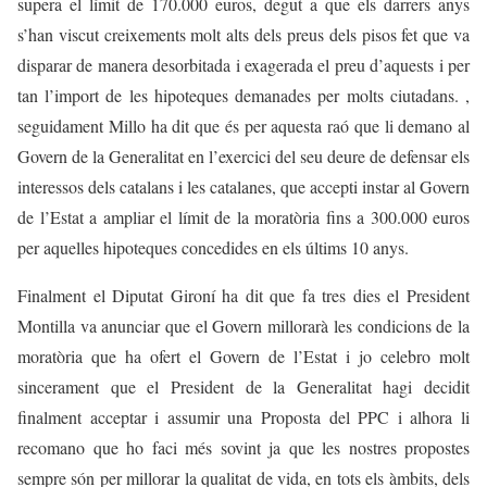
supera el límit de 170.000 euros, degut a que els darrers anys
s’han viscut creixements molt alts dels preus dels pisos fet que va
disparar de manera desorbitada i exagerada el preu d’aquests i per
tan l’import de les hipoteques demanades per molts ciutadans. ,
seguidament Millo ha dit que és per aquesta raó que li demano al
Govern de la Generalitat en l’exercici del seu deure de defensar els
interessos dels catalans i les catalanes, que accepti instar al Govern
de l’Estat a ampliar el límit de la moratòria fins a 300.000 euros
per aquelles hipoteques concedides en els últims 10 anys.
Finalment el Diputat Gironí ha dit que fa tres dies el President
Montilla va anunciar que el Govern millorarà les condicions de la
moratòria que ha ofert el Govern de l’Estat i jo celebro molt
sincerament que el President de la Generalitat hagi decidit
finalment acceptar i assumir una Proposta del PPC i alhora li
recomano que ho faci més sovint ja que les nostres propostes
sempre són per millorar la qualitat de vida, en tots els àmbits, dels