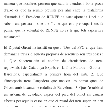
manera que nosaltres pensem que caldria atendre, i bona prova
d’això és que la reunió prevista per ahir entre la plataforma
d’usuaris i el President de RENFE ha estat ajornada i pel que
sabem ara per ara “ sine die ” , fet que ens preocupa i ens fa
pensar que la voluntat de RENFE no és la que tots esperem i
reclamem”
El Diputat Gironí ha insistit en que : “Des del PPC el que hem
demanat a través d’aquesta proposta de resolució són tres coses :
1. Que s’incrementin el nombre de circulacions de trens
regio¬nals i del Catalunya Exprés en la línia Portbou – Girona –
Barcelona, especialment a primera hora del matí, 2. Que
s’incorporin trens llançadora que uneixin les comar¬ques de
Girona amb la xarxa de rodalies de Barcelona i 3. Que s’estableixi
un sistema de devolució exprés del preu del bitllet als usuaris
afectats per aquells casos en que el retard del tren superi en deu