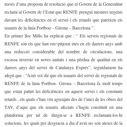
través d’una proposta de resolució que el Govern de la Generalitat
reclami al Govern de l’Estat que RENFE prengui mesures urgents
davant les deficiències en el servei i els retards que pateixen els
usuaris de la línia Portbou – Girona – Barcelona ”.
En primer lloc Millo ha explicat que : “ Els serveis regionals de
RENFE són els que han em¬pitjorat més en els darrers anys amb
una reducció considerable del nombre de circulacions, una
escassa inversió en noves unitats i una pèrdua de qualitat en els
darrers anys del servei de Catalunya Exprés”, seguidament ha
afegit que : “Això vol dir que els usuaris del servei de regionals de
RENFE de la línia Portbou- Girona – Barcelona fa molt temps
que estan patint les deficiències en aquest servei i els constants
retards , els quals s’han vist agreujats des de l’inici de les obres del
TAV, d’aquí que els usuaris afectats s’hagin constituït en una
plataforma per tal de dirigir-se a RENFE reclamant-los-hi
solucions, les quals per desgracia a dia d’avui no són ateses de la