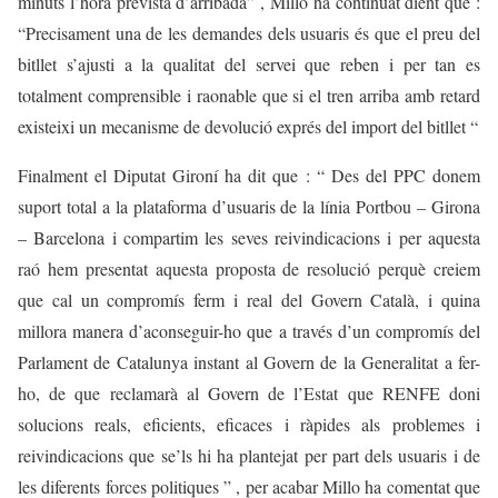
minuts l’hora prevista d’arribada” , Millo ha continuat dient que :
“Precisament una de les demandes dels usuaris és que el preu del
bitllet s’ajusti a la qualitat del servei que reben i per tan es
totalment comprensible i raonable que si el tren arriba amb retard
existeixi un mecanisme de devolució exprés del import del bitllet “
Finalment el Diputat Gironí ha dit que : “ Des del PPC donem
suport total a la plataforma d’usuaris de la línia Portbou – Girona
– Barcelona i compartim les seves reivindicacions i per aquesta
raó hem presentat aquesta proposta de resolució perquè creiem
que cal un compromís ferm i real del Govern Català, i quina
millora manera d’aconseguir-ho que a través d’un compromís del
Parlament de Catalunya instant al Govern de la Generalitat a fer-
ho, de que reclamarà al Govern de l’Estat que RENFE doni
solucions reals, eficients, eficaces i ràpides als problemes i
reivindicacions que se’ls hi ha plantejat per part dels usuaris i de
les diferents forces politiques ” , per acabar Millo ha comentat que