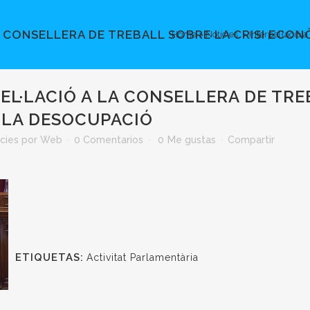
A CONSELLERA DE TREBALL SOBRE LA CRISI ECON
Home
>
Noticies
>
Interpel·lació 
EL·LACIÓ A LA CONSELLERA DE TRE
 LA DESOCUPACIÓ
cies
por
Web
0 Comentarios
0
Me gustas
Compartir
ETIQUETAS:
Activitat Parlamentària