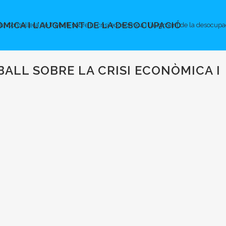
ÒMICA I L’AUGMENT DE LA DESOCUPACIÓ
a la Consellera de Treball sobre la crisi econòmica i l’augment de la desocupa
BALL SOBRE LA CRISI ECONÒMICA I