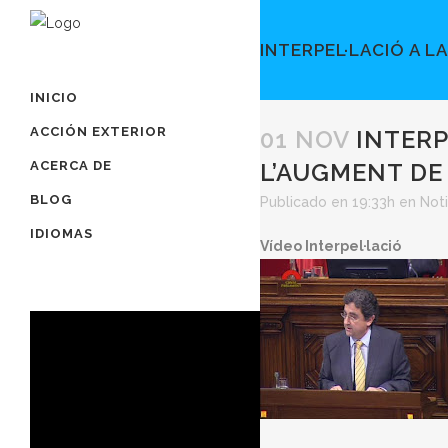
INTERPEL·LACIÓ A L
INICIO
ACCIÓN EXTERIOR
01 NOV
INTERP
ACERCA DE
L’AUGMENT DE
BLOG
Publicado en 19:33h
en
Noti
IDIOMAS
Vídeo Interpel·lació