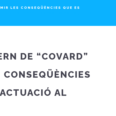
UMIR LES CONSEQÜÈNCIES QUE ES
cies que es deriven de la seva actuació al marge de la llei”
ERN DE “COVARD”
S CONSEQÜÈNCIES
 ACTUACIÓ AL