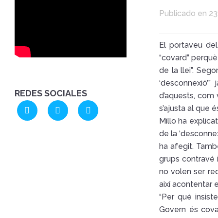
Publicado en 23
El portaveu del
“covard” perquè
de la llei”. Seg
‘desconnexió’” 
REDES SOCIALES
d’aquests, com 
s’ajusta al que 
Millo ha explica
de la ‘desconnex
ha afegit. Tamb
grups contravé i
no volen ser red
així acontentar 
“Per què insist
Govern és covar