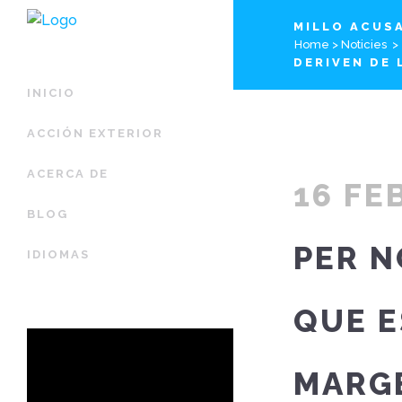
MILLO ACUSA
Home
>
Noticies
>
DERIVEN DE 
INICIO
ACCIÓN EXTERIOR
ACERCA DE
16 FE
BLOG
PER N
IDIOMAS
QUE E
MARGE