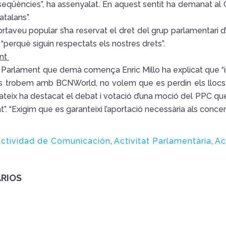
eqüències”, ha assenyalat. En aquest sentit ha demanat al Gov
atalans”.
ortaveu popular s’ha reservat el dret del grup parlamentari d
“perquè siguin respectats els nostres drets”.
ent
l Parlament que demà comença Enric Millo ha explicat que “i
s trobem amb BCNWorld, no volem que es perdin els llocs de
ateix ha destacat el debat i votació d’una moció del PPC que
at”. “Exigim que es garanteixi l’aportació necessària als conce
ctividad de Comunicación
,
Activitat Parlamentària
,
Ac
RIOS