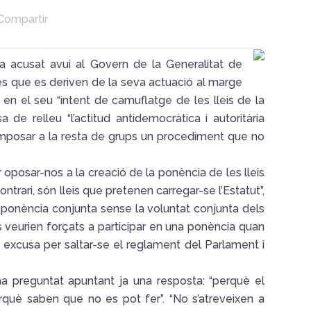
Compartir
 ha acusat avui al Govern de la Generalitat de
ies que es deriven de la seva actuació al marge
 en el seu “intent de camuflatge de les lleis de la
 de relleu “l’actitud antidemocràtica i autoritària
 imposar a la resta de grups un procediment que no
 oposar-nos a la creació de la ponència de les lleis
ntrari, són lleis que pretenen carregar-se l’Estatut”,
a ponència conjunta sense la voluntat conjunta dels
s veurien forçats a participar en una ponència quan
 ha excusa per saltar-se el reglament del Parlament i
’ha preguntat apuntant ja una resposta: “perquè el
què saben que no es pot fer”. “No s’atreveixen a