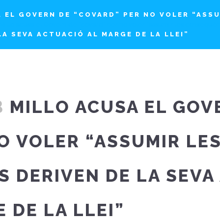
 EL GOVERN DE “COVARD” PER NO VOLER “ASS
Millo acusa el Govern de “covard” per no voler “assumir les conseqüèn
LA SEVA ACTUACIÓ AL MARGE DE LA LLEI”
B
MILLO ACUSA EL GOV
O VOLER “ASSUMIR LE
S DERIVEN DE LA SEVA
 DE LA LLEI”