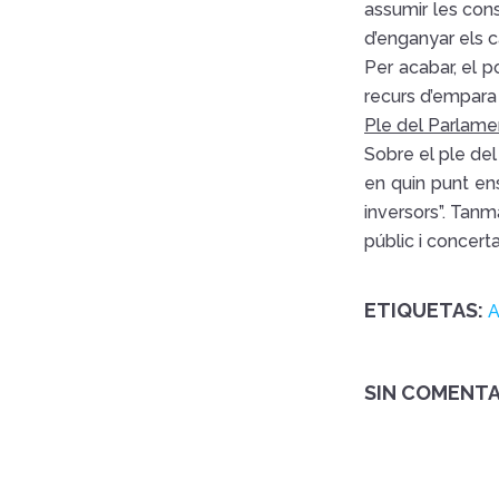
assumir les cons
d’enganyar els c
Per acabar, el p
recurs d’empara 
Ple del Parlam
Sobre el ple de
en quin punt en
inversors”. Tanm
públic i concert
ETIQUETAS:
A
SIN COMENTA