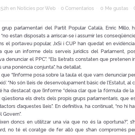
:52h
en
Noticies
por
Web
0 Comentarios
0
Me gustas
 grup parlamentari del Partit Popular Català, Enric Millo,
 “no estan disposats a arriscar-se i assumir les conseqüènc
ons el portaveu popular, JxSi i CUP han quedat en evidència
ja que un informe dels serveis jurídics del Parlament, posa
va denunciar el PPC”. “Els lletrats constaten que pretenen
és una ponència conjunta”, ha detallat.
t que “l’informe posa sobre la taula el que vam denunciar per
ió’. “No són lleis de desenvolupament bàsic de l’Estatut, al co
é ha destacat que l’informe “deixa clar que la fórmula de l
 qüestiona els drets dels propis grups parlamentaris, que e
actors d’aquestes lleis”. En definitiva, ha continuat, “no hi
el Govern”.
eixen doncs en utilitzar una via que no és la oportuna?”, s
d, no té el coratge de fer allò que s’han compromès per