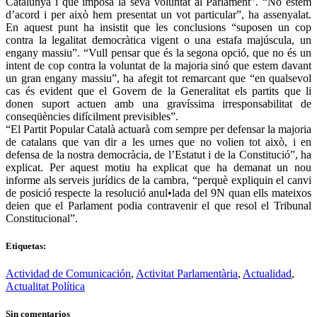
Catalunya i que imposa la seva voluntat al Parlament”. “No estem
d’acord i per això hem presentat un vot particular”, ha assenyalat.
En aquest punt ha insistit que les conclusions “suposen un cop
contra la legalitat democràtica vigent o una estafa majúscula, un
engany massiu”. “Vull pensar que és la segona opció, que no és un
intent de cop contra la voluntat de la majoria sinó que estem davant
un gran engany massiu”, ha afegit tot remarcant que “en qualsevol
cas és evident que el Govern de la Generalitat els partits que li
donen suport actuen amb una gravíssima irresponsabilitat de
conseqüències difícilment previsibles”.
“El Partit Popular Català actuarà com sempre per defensar la majoria
de catalans que van dir a les urnes que no volien tot això, i en
defensa de la nostra democràcia, de l’Estatut i de la Constitució”, ha
explicat. Per aquest motiu ha explicat que ha demanat un nou
informe als serveis jurídics de la cambra, “perquè expliquin el canvi
de posició respecte la resolució anul•lada del 9N quan ells mateixos
deien que el Parlament podia contravenir el que resol el Tribunal
Constitucional”.
Etiquetas:
Actividad de Comunicación
,
Activitat Parlamentària
,
Actualidad
,
Actualitat Política
Sin comentarios