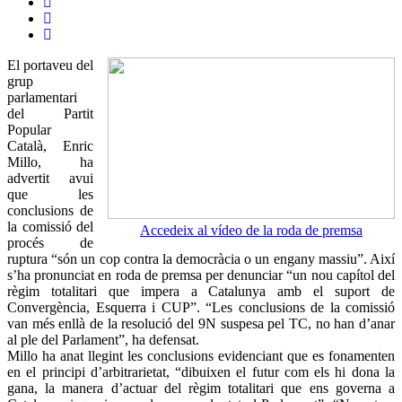
El portaveu del
grup
parlamentari
del Partit
Popular
Català, Enric
Millo, ha
advertit avui
que les
conclusions de
la comissió del
Accedeix al vídeo de la roda de premsa
procés de
ruptura “són un cop contra la democràcia o un engany massiu”. Així
s’ha pronunciat en roda de premsa per denunciar “un nou capítol del
règim totalitari que impera a Catalunya amb el suport de
Convergència, Esquerra i CUP”. “Les conclusions de la comissió
van més enllà de la resolució del 9N suspesa pel TC, no han d’anar
al ple del Parlament”, ha defensat.
Millo ha anat llegint les conclusions evidenciant que es fonamenten
en el principi d’arbitrarietat, “dibuixen el futur com els hi dona la
gana, la manera d’actuar del règim totalitari que ens governa a