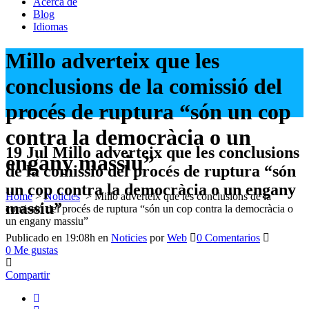
Acerca de
Blog
Idiomas
Millo adverteix que les
conclusions de la comissió del
procés de ruptura “són un cop
contra la democràcia o un
19 Jul
Millo adverteix que les conclusions
engany massiu”
de la comissió del procés de ruptura “són
un cop contra la democràcia o un engany
Home
>
Noticies
>
Millo adverteix que les conclusions de la
massiu”
comissió del procés de ruptura “són un cop contra la democràcia o
un engany massiu”
Publicado en 19:08h
en
Noticies
por
Web
0 Comentarios
0
Me gustas
Compartir