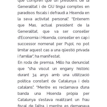
que comprèn que un president de la
Generalitat i de CiU tingui comptes en
paradisos fiscals i defraudi a Hisenda en
la seva activitat personal”. “Entenem
que Mas, actual president de la
Generalitat, que va ser conseller
d’Economia i Hisenda, conseller en cap i
successor nomenat per Pujol, no pot
limitar aquest cas a una qüestió privada
i familiar”, ha manifestat.
En roda de premsa, Millo ha denunciat
que “s’ha viscut un engany històric
durant 34 anys amb una utilització
política constant de Catalunya i dels
catalans”. “Mentre es reclamava d’una
banda una Hisenda pròpia per
Catalunya s’estava realitzant un frau
fiscal de l’altra, i mentre es demanava