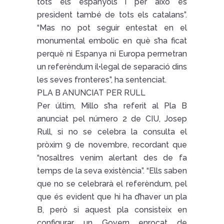
tots els espanyols i per això és
president també de tots els catalans”.
“Mas no pot seguir entestat en el
monumental embolic en què s’ha ficat
perquè ni Espanya ni Europa permetran
un referèndum il•legal de separació dins
les seves fronteres”, ha sentenciat.
PLA B ANUNCIAT PER RULL
Per últim, Millo s’ha referit al Pla B
anunciat pel número 2 de CIU, Josep
Rull, si no se celebra la consulta el
pròxim 9 de novembre, recordant que
“nosaltres venim alertant des de fa
temps de la seva existència”. “Ells saben
que no se celebrarà el referèndum, pel
que és evident que hi ha d’haver un pla
B, però si aquest pla consisteix en
configurar un Govern enrocat de