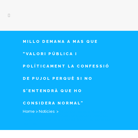
MILLO DEMANA A MAS QUE
“VALORI PÚBLICA I
POLÍTICAMENT LA CONFESSIÓ
DE PUJOL PERQUÈ SI NO
S’ENTENDRÀ QUE HO
CONSIDERA NORMAL”
Home
>
Noticies
>
Millo demana a Mas que
“valori pública i políticament la confessió de
Pujol perquè si no s’entendrà que ho considera
normal”