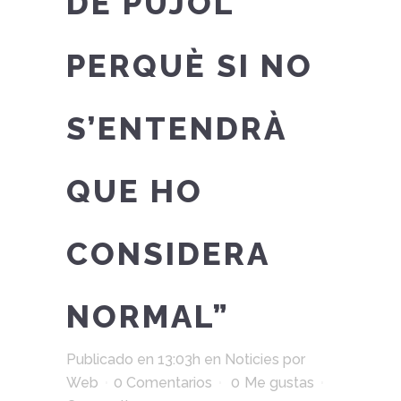
DE PUJOL
PERQUÈ SI NO
S’ENTENDRÀ
QUE HO
CONSIDERA
NORMAL”
Publicado en 13:03h
en
Noticies
por
Web
0 Comentarios
0
Me gustas