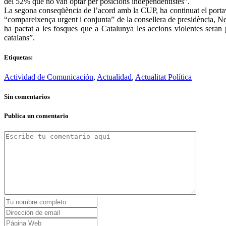
del 52% que no van optar per posicions independentistes”.
La segona conseqüència de l’acord amb la CUP, ha continuat el portaveu
“compareixença urgent i conjunta” de la consellera de presidència, Ne
ha pactat a les fosques que a Catalunya les accions violentes seran
catalans”.
Etiquetas:
Actividad de Comunicación
,
Actualidad
,
Actualitat Política
Sin comentarios
Publica un comentario