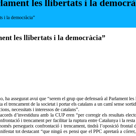
ament les llibertats i la democrà
ts i la democràcia”
nt les llibertats i la democràcia”
o, ha assegurat avui que “serem el grup que defensarà al Parlament les ll
l trencament de la societat i portar els catalans a un camí sense sortid
ions, necessitats i interessos de catalans”.
acords d’investidura amb la CUP eren “per corregir els resultats elect
nfrontació i trencament per facilitar la ruptura entre Catalunya i la res
més persegueix confrontació i trencament, tindrà l’oposició frontal del
ifestat tot destacant “que ningú es pensi que el PPC apretarà a córrer, e