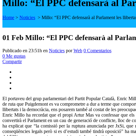
Millo: “El PPC defensarà al Parl
Home
>
Noticies
>
Millo: “El PPC defensarà al Parlament les lliberta
01 Feb
Millo: “El PPC defensarà al Parlame
Publicado en 23:51h
en
Noticies
por
Web
0 Comentarios
0
Me gustas
Compartir
El portaveu del grup parlamentari del Partit Popular Català, Enric Mill
de ruta que Puigdemont es va comprometre a dur a terme que comporta e
llibertats i la democràcia, ens posarem també al costat de les preocupac
Enric Millo ha recordat que el propi Artur Mas va confessar que els 
convertirà el Parlament en un cau de generació de conflicte, lloc de co
ha explicat que “la comissió per la ruptura anunciada per JxSi, que no
conseqüències legals però si es d’estudi també tindrà oposició” ha man