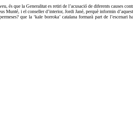
, és que la Generalitat es retiri de l’acusació de diferents causes cont
us Munté, i el conseller d’interior, Jordi Jané, perquè informin d’aques
 permeses? que la ‘kale borroka’ catalana formarà part de l’escenari 