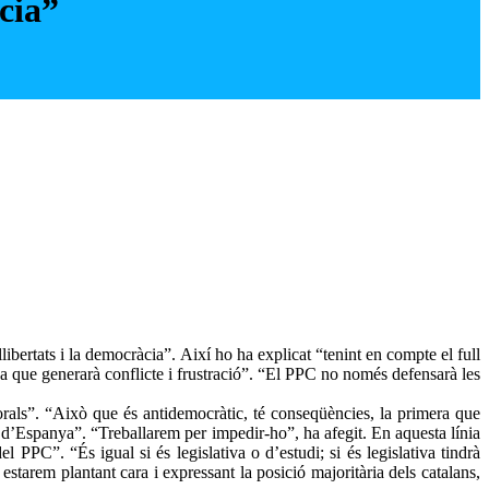
cia”
ibertats i la democràcia”. Així ho ha explicat “tenint en compte el full
a que generarà conflicte i frustració”. “El PPC no només defensarà les
orals”. “Això que és antidemocràtic, té conseqüències, la primera que
ta d’Espanya”. “Treballarem per impedir-ho”, ha afegit. En aquesta línia
 PPC”. “És igual si és legislativa o d’estudi; si és legislativa tindrà
starem plantant cara i expressant la posició majoritària dels catalans,