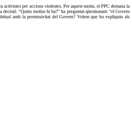
ra activistes per accions violentes. Per aquest motiu, el PPC demana la
ta decisió. “Quins motius hi ha?” ha preguntat qüestionant: “el Govern
habitual amb la permissivitat del Govern? Volem que ho expliquin als