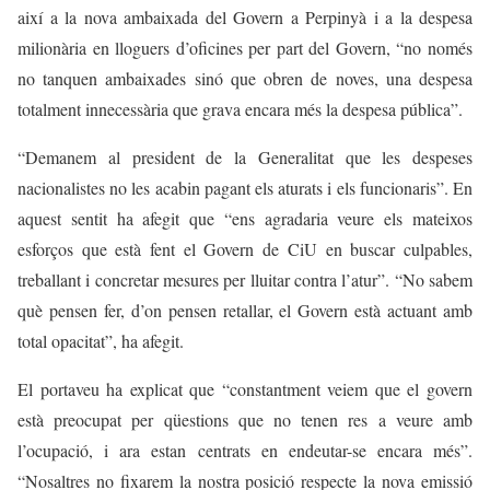
així a la nova ambaixada del Govern a Perpinyà i a la despesa
milionària en lloguers d’oficines per part del Govern, “no només
no tanquen ambaixades sinó que obren de noves, una despesa
totalment innecessària que grava encara més la despesa pública”.
“Demanem al president de la Generalitat que les despeses
nacionalistes no les acabin pagant els aturats i els funcionaris”. En
aquest sentit ha afegit que “ens agradaria veure els mateixos
esforços que està fent el Govern de CiU en buscar culpables,
treballant i concretar mesures per lluitar contra l’atur”. “No sabem
què pensen fer, d’on pensen retallar, el Govern està actuant amb
total opacitat”, ha afegit.
El portaveu ha explicat que “constantment veiem que el govern
està preocupat per qüestions que no tenen res a veure amb
l’ocupació, i ara estan centrats en endeutar-se encara més”.
“Nosaltres no fixarem la nostra posició respecte la nova emissió