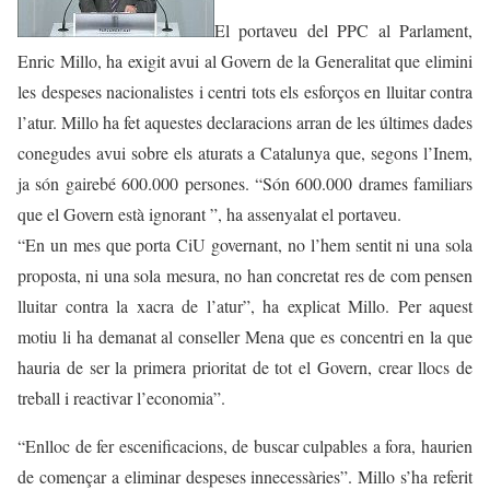
El portaveu del PPC al Parlament,
Enric Millo, ha exigit avui al Govern de la Generalitat que elimini
les despeses nacionalistes i centri tots els esforços en lluitar contra
l’atur. Millo ha fet aquestes declaracions arran de les últimes dades
conegudes avui sobre els aturats a Catalunya que, segons l’Inem,
ja són gairebé 600.000 persones. “Són 600.000 drames familiars
que el Govern està ignorant ”, ha assenyalat el portaveu.
“En un mes que porta CiU governant, no l’hem sentit ni una sola
proposta, ni una sola mesura, no han concretat res de com pensen
lluitar contra la xacra de l’atur”, ha explicat Millo. Per aquest
motiu li ha demanat al conseller Mena que es concentri en la que
hauria de ser la primera prioritat de tot el Govern, crear llocs de
treball i reactivar l’economia”.
“Enlloc de fer escenificacions, de buscar culpables a fora, haurien
de començar a eliminar despeses innecessàries”. Millo s’ha referit