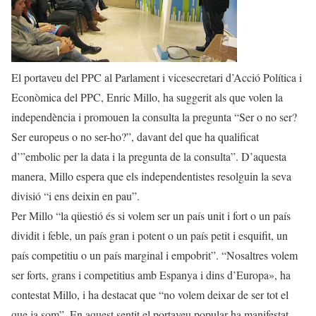
El portaveu del PPC al Parlament i vicesecretari d’Acció Política i
Econòmica del PPC, Enric Millo, ha suggerit als que volen la
independència i promouen la consulta la pregunta “Ser o no ser?
Ser europeus o no ser-ho?”, davant del que ha qualificat
d’”embolic per la data i la pregunta de la consulta”. D’aquesta
manera, Millo espera que els independentistes resolguin la seva
divisió “i ens deixin en pau”.
Per Millo “la qüestió és si volem ser un país unit i fort o un país
dividit i feble, un país gran i potent o un país petit i esquifit, un
país competitiu o un país marginal i empobrit”. “Nosaltres volem
ser forts, grans i competitius amb Espanya i dins d’Europa», ha
contestat Millo, i ha destacat que “no volem deixar de ser tot el
que ja som”. En aquest sentit el portaveu popular ha manifestat