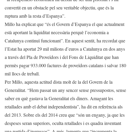
convertit en un obstacle pel seu veritable objectiu, que és la
ruptura amb la resta d’Espanya”.
Millo ha explicat que “és el Govern d’Espanya el que actualment
està aportant la liquiditat necessària perquè l’economia a
Catalunya continuï funcionant”. En aquest sentit, ha recordat que
l’Estat ha aportat 29 mil milions d’euros a Catalunya en dos anys
a través del Pla de Proveïdors i del Fons de Liquiditat que han
permès pagar 933.000 factures de proveïdors catalans i salvar 180
mil llocs de treball.
Per Millo, aquesta actitud dista molt de la del Govern de la
Generalitat. “Hem passat un any sencer sense pressupostos, sense
saber en què gastava la Generalitat els diners. Amagant les
retallades amb el debat independentista”, ha dit en referència als
del 2013. Sobre els del 2014 creu que “són un engany, ja que les
despeses seran superiors, oculta retallades i es quadra inventant
una partida d’ingressos”. A més, lamenta que “incrementa la