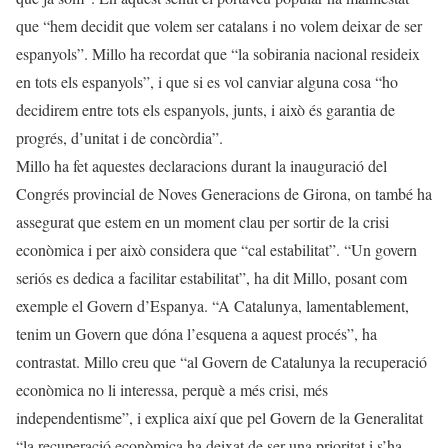
que “hem decidit que volem ser catalans i no volem deixar de ser
espanyols”. Millo ha recordat que “la sobirania nacional resideix
en tots els espanyols”, i que si es vol canviar alguna cosa “ho
decidirem entre tots els espanyols, junts, i això és garantia de
progrés, d’unitat i de concòrdia”.
Millo ha fet aquestes declaracions durant la inauguració del
Congrés provincial de Noves Generacions de Girona, on també ha
assegurat que estem en un moment clau per sortir de la crisi
econòmica i per això considera que “cal estabilitat”. “Un govern
seriós es dedica a facilitar estabilitat”, ha dit Millo, posant com
exemple el Govern d’Espanya. “A Catalunya, lamentablement,
tenim un Govern que dóna l’esquena a aquest procés”, ha
contrastat. Millo creu que “al Govern de Catalunya la recuperació
econòmica no li interessa, perquè a més crisi, més
independentisme”, i explica així que pel Govern de la Generalitat
“la recuperació econòmica ha deixat de ser una prioritat i s’ha