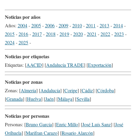
Noticias por años
Años:
2004
-
2005
-
2006
-
2009
-
2010
-
2011
-
2013
-
2014
-
2015
-
2016
-
2017
-
2018
-
2019
-
2020
-
2021
-
2022
-
2023
-
2024
-
2025
-
Noticias por etiquetas
Etiquetas: [
AACID
] [
Andalucía TRADE
] [
Exportación
]
Noticias por zonas
Zonas: [
Almería
] [
Andalucía
] [
Coripe
] [
Cádiz
] [
Córdoba
]
[
Granada
] [
Huelva
] [
Jaén
] [
Málaga
] [
Sevilla
]
Noticias por personas
Personas: [
Bruno García
] [
Enric Millo
] [
José Luís Sanz
] [
José
Orihuela
] [
Marifran Carazo
] [
Rosario Alarcón
]