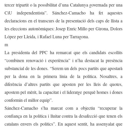
tercer tripartit o la possibilitat d’una Catalunya governada per una
CiU independentista”. Sánchez-Camacho ha fet aquestes
declaracions en el transcurs de la presentació dels caps de llista a
les eleccions autonòmiques: Josep Enric Millo per Girona, Dolors
López per Lleida, i Rafael Luna per Tarragona.
m
La presidenta del PPC ha remarcat que els candidats escollits
“combinen renovació i experiència” i n’ha destacat la presència
substancial de les dones. “Serem un dels pocs partits que apostarà
per la dona en la primera línia de la política. Nosaltres, a
diferència d’altres partits que aposten per les lleis de quotes,
apostem pel mèrit, la capacitat i el lideratge perquè homes i dones
conformin el millor equip”.
Sánchez-Camacho s’ha marcat com a objectiu “recuperar la
confiança en la política i lluitar contra la desafecció que tenen els
catalans envers els polítics”. En aquest sentit, ha assenyalat que