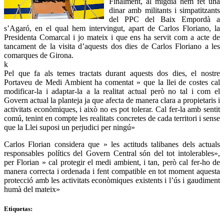
Finalment, al migdia hem fet una
dinar amb militants i simpatitzants
del PPC del Baix Empordà a
s’Agaró, en el qual hem intervingut, apart de Carlos Floriano, la
Presidenta Comarcal i jo mateix i que ens ha servit com a acte de
tancament de la visita d’aquests dos dies de Carlos Floriano a les
comarques de Girona.
k
Pel que fa als temes tractats durant aquests dos dies, el nostre
Portaveu de Medi Ambient ha comentat » que la llei de costes cal
modificar-la i adaptar-la a la realitat actual però no tal i com el
Govern actual la planteja ja que afecta de manera clara a propietaris i
activitats econòmiques, i això no es pot tolerar. Cal fer-la amb sentit
comú, tenint en compte les realitats concretes de cada territori i sense
que la Llei suposi un perjudici per ningú»
Carlos Florian considera que » les actituds talibanes dels actuals
responsables polítics del Govern Central són del tot intolerables»,
per Florian » cal protegir el medi ambient, i tan, però cal fer-ho de
manera correcta i ordenada i fent compatible en tot moment aquesta
protecció amb les activitats econòmiques existents i l’ús i gaudiment
humà del mateix»
Etiquetas: