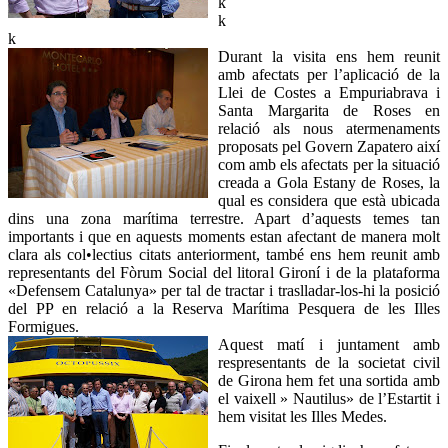
k
k
k
Durant la visita ens hem reunit
amb afectats per l’aplicació de la
Llei de Costes a Empuriabrava i
Santa Margarita de Roses en
relació als nous atermenaments
proposats pel Govern Zapatero així
com amb els afectats per la situació
creada a Gola Estany de Roses, la
qual es considera que està ubicada
dins una zona marítima terrestre. Apart d’aquests temes tan
importants i que en aquests moments estan afectant de manera molt
clara als col•lectius citats anteriorment, també ens hem reunit amb
representants del Fòrum Social del litoral Gironí i de la plataforma
«Defensem Catalunya» per tal de tractar i traslladar-los-hi la posició
del PP en relació a la Reserva Marítima Pesquera de les Illes
Formigues.
Aquest matí i juntament amb
respresentants de la societat civil
de Girona hem fet una sortida amb
el vaixell » Nautilus» de l’Estartit i
hem visitat les Illes Medes.