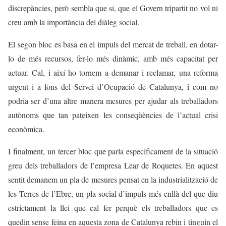
discrepàncies, però sembla que si, que el Govern tripartit no vol ni
creu amb la importància del diàleg social.
El segon bloc es basa en el impuls del mercat de treball, en dotar-
lo de més recursos, fer-lo més dinàmic, amb més capacitat per
actuar. Cal, i així ho tornem a demanar i reclamar, una reforma
urgent i a fons del Servei d’Ocupació de Catalunya, i com no
podria ser d’una altre manera mesures per ajudar als treballadors
autònoms que tan pateixen les conseqüències de l’actual crisi
econòmica.
I finalment, un tercer bloc que parla específicament de la situació
greu dels treballadors de l’empresa Lear de Roquetes. En aquest
sentit demanem un pla de mesures pensat en la industrialització de
les Terres de l’Ebre, un pla social d’impuls més enllà del que diu
estrictament la llei que cal fer perquè els treballadors que es
quedin sense feina en aquesta zona de Catalunya rebin i tinguin el