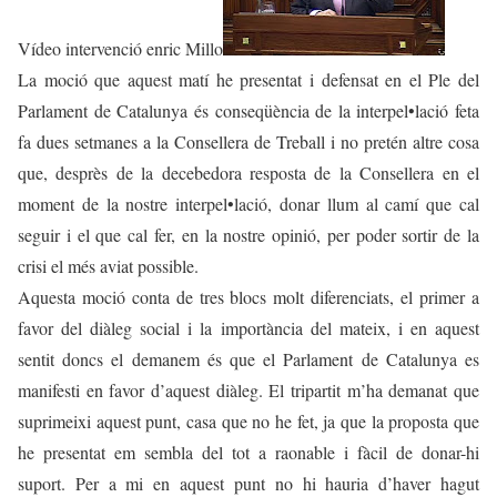
Vídeo intervenció enric Millo
La moció que aquest matí he presentat i defensat en el Ple del
Parlament de Catalunya és conseqüència de la interpel•lació feta
fa dues setmanes a la Consellera de Treball i no pretén altre cosa
que, desprès de la decebedora resposta de la Consellera en el
moment de la nostre interpel•lació, donar llum al camí que cal
seguir i el que cal fer, en la nostre opinió, per poder sortir de la
crisi el més aviat possible.
Aquesta moció conta de tres blocs molt diferenciats, el primer a
favor del diàleg social i la importància del mateix, i en aquest
sentit doncs el demanem és que el Parlament de Catalunya es
manifesti en favor d’aquest diàleg. El tripartit m’ha demanat que
suprimeixi aquest punt, casa que no he fet, ja que la proposta que
he presentat em sembla del tot a raonable i fàcil de donar-hi
suport. Per a mi en aquest punt no hi hauria d’haver hagut